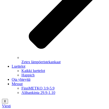
Zetex lämpöeristekankaat
Luettelot
Kaikki luettelot
Happich
Ota yhteyttä
Messut
FinnMETKO 3.9-5.9
Alihankinta 29.9-1.10
X
Viesti