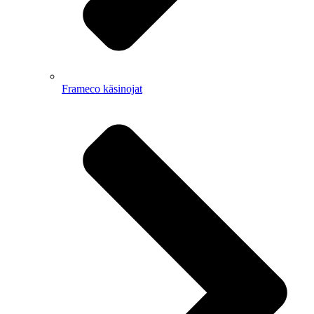
Frameco käsinojat