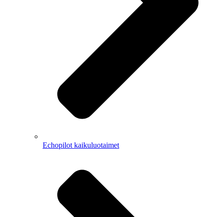
Echopilot kaikuluotaimet