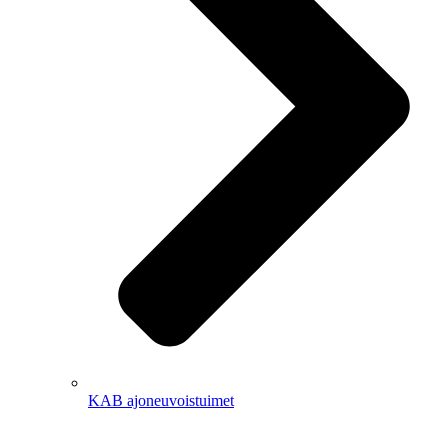
KAB ajoneuvoistuimet