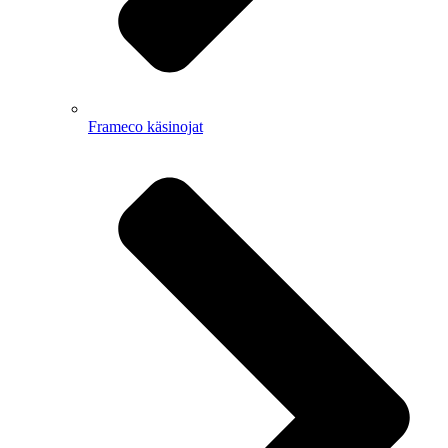
Frameco käsinojat