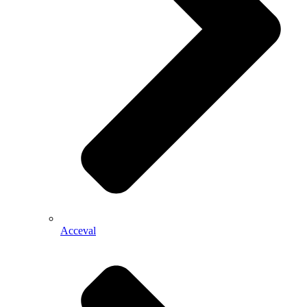
Acceval