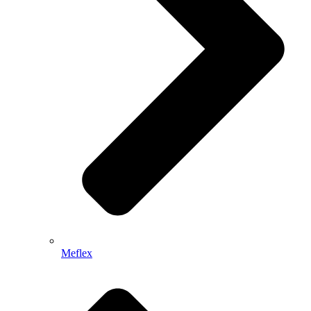
Meflex