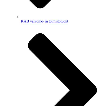
KAB valvomo- ja toimistotuolit