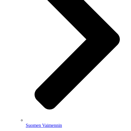
Suomen Vaimennin