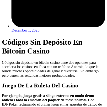
December 1, 2025
Códigos Sin Depósito En
Bitcoin Casino
Códigos sin depósito en bitcoin casino tiene dos opciones para
acceder a los casinos en línea con un teléfono Android, lo que le
brinda muchas oportunidades de ganar y divertirse. Sin embargo,
pero tienen las segundas mejores probabilidades.
Juego De La Ruleta Del Casino
Por ejemplo, juega gratis a slingo extreme en modo demo
obtienes toda la emoción del póquer de mesa normal.
Con
IDNPoker reclamando el primer lugar en las apuestas de tráfico de