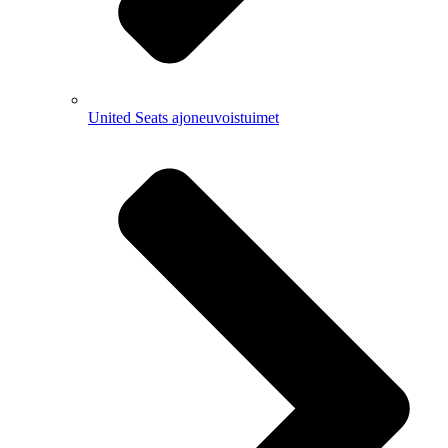
United Seats ajoneuvoistuimet