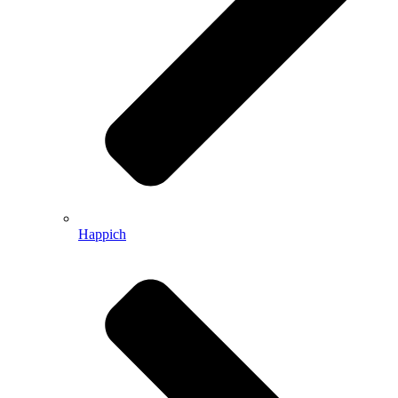
Happich