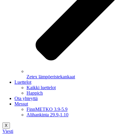
Zetex lämpöeristekankaat
Luettelot
Kaikki luettelot
Happich
Ota yhteyttä
Messut
FinnMETKO 3.9-5.9
Alihankinta 29.9-1.10
X
Viesti