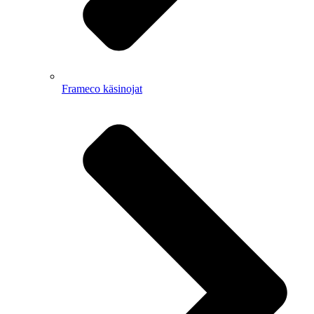
Frameco käsinojat