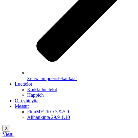
Zetex lämpöeristekankaat
Luettelot
Kaikki luettelot
Happich
Ota yhteyttä
Messut
FinnMETKO 3.9-5.9
Alihankinta 29.9-1.10
X
Viesti