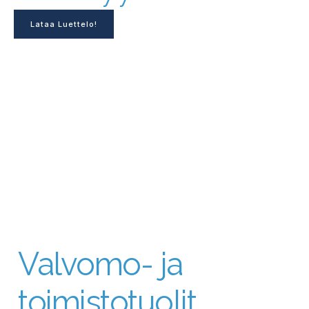
Lataa Luettelo!
Valvomo- ja
toimistotuolit