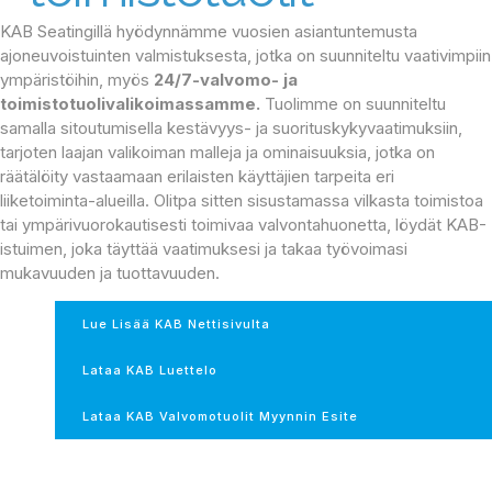
KAB Seatingillä hyödynnämme vuosien asiantuntemusta
ajoneuvoistuinten valmistuksesta, jotka on suunniteltu vaativimpiin
ympäristöihin, myös
24/7-valvomo- ja
toimistotuolivalikoimassamme.
Tuolimme on suunniteltu
samalla sitoutumisella kestävyys- ja suorituskykyvaatimuksiin,
tarjoten laajan valikoiman malleja ja ominaisuuksia, jotka on
räätälöity vastaamaan erilaisten käyttäjien tarpeita eri
liiketoiminta-alueilla. Olitpa sitten sisustamassa vilkasta toimistoa
tai ympärivuorokautisesti toimivaa valvontahuonetta, löydät KAB-
istuimen, joka täyttää vaatimuksesi ja takaa työvoimasi
mukavuuden ja tuottavuuden.
Lue Lisää KAB Nettisivulta
Lataa KAB Luettelo
Lataa KAB Valvomotuolit Myynnin Esite