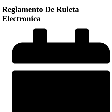
Reglamento De Ruleta
Electronica