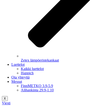
Zetex lämpöeristekankaat
Luettelot
Kaikki luettelot
Happich
Ota yhteyttä
Messut
FinnMETKO 3.9-5.9
Alihankinta 29.9-1.10
X
Viesti