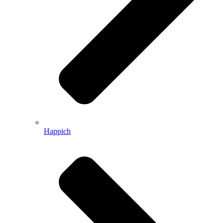
Happich