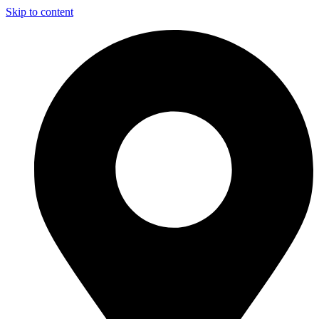
Skip to content