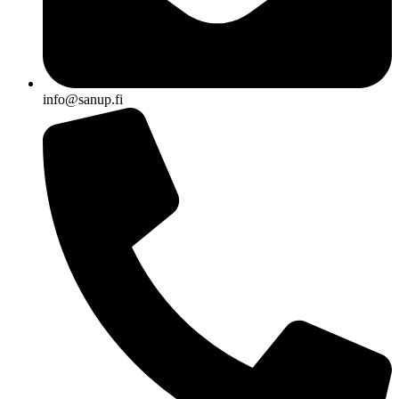
info@sanup.fi