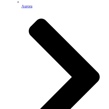
Aurora