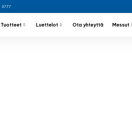
3 3777
Tuotteet
Luettelot
Ota yhteyttä
Messut