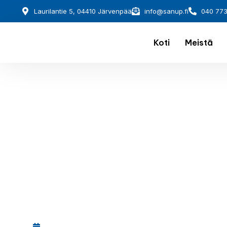
Laurilantie 5, 04410 Järvenpää
info@sanup.fi
040 77
Koti
Meistä
December 1, 2025