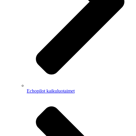
Echopilot kaikuluotaimet