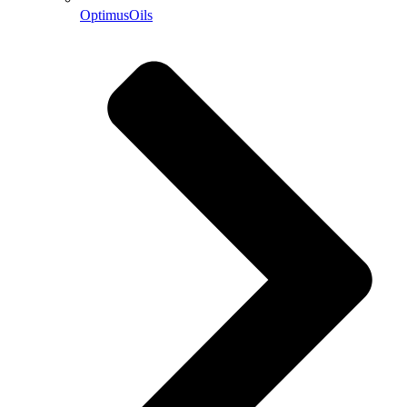
OptimusOils