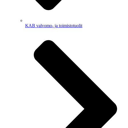
KAB valvomo- ja toimistotuolit