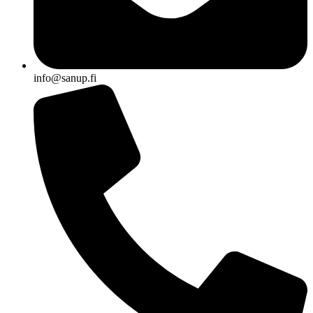
info@sanup.fi