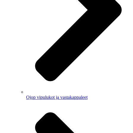
Ojop vipulukot ja vastakappaleet