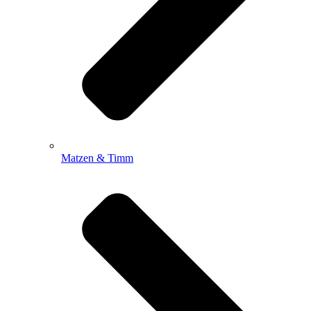
Matzen & Timm