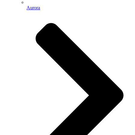
Aurora