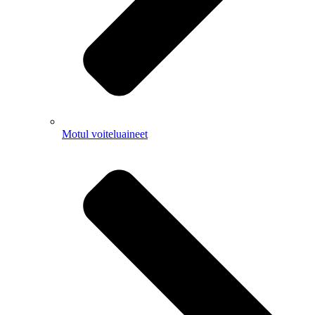
Motul voiteluaineet