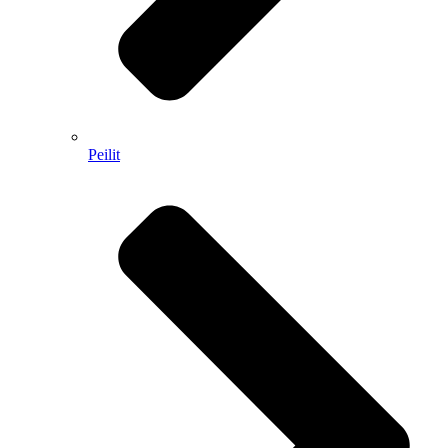
Peilit