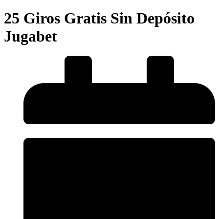
25 Giros Gratis Sin Depósito
Jugabet