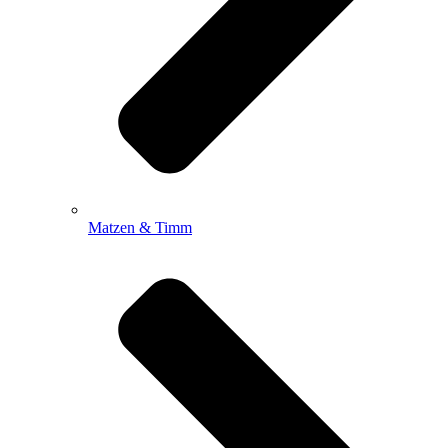
Matzen & Timm