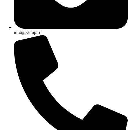
info@sanup.fi