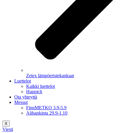
Zetex lämpöeristekankaat
Luettelot
Kaikki luettelot
Happich
Ota yhteyttä
Messut
FinnMETKO 3.9-5.9
Alihankinta 29.9-1.10
X
Viesti