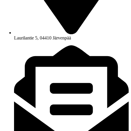
Laurilantie 5, 04410 Järvenpää