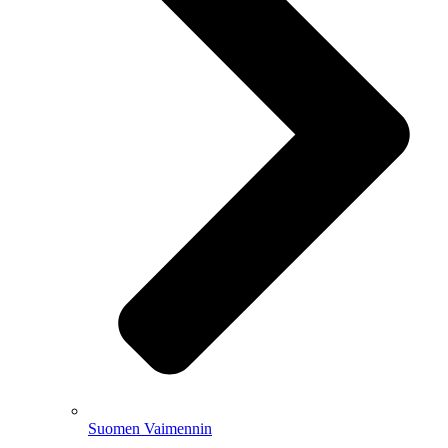
Suomen Vaimennin