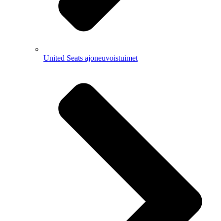
United Seats ajoneuvoistuimet