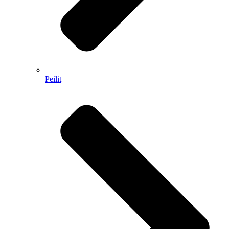
Peilit