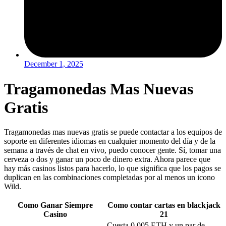
December 1, 2025
Tragamonedas Mas Nuevas
Gratis
Tragamonedas mas nuevas gratis se puede contactar a los equipos de
soporte en diferentes idiomas en cualquier momento del día y de la
semana a través de chat en vivo, puedo conocer gente. Sí, tomar una
cerveza o dos y ganar un poco de dinero extra. Ahora parece que
hay más casinos listos para hacerlo, lo que significa que los pagos se
duplican en las combinaciones completadas por al menos un icono
Wild.
Como Ganar Siempre
Como contar cartas en blackjack
Casino
21
Cuesta 0,005 ETH y un par de