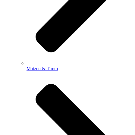
Matzen & Timm