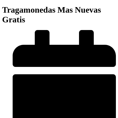
Tragamonedas Mas Nuevas
Gratis