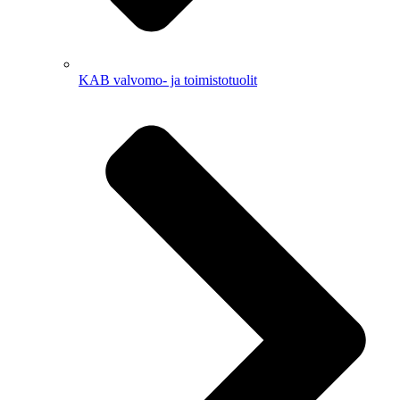
KAB valvomo- ja toimistotuolit