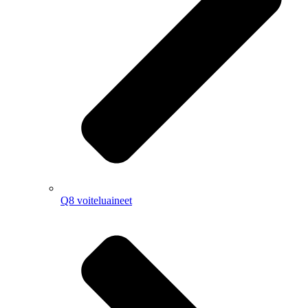
Q8 voiteluaineet