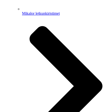
Mikalor letkunkiristimet