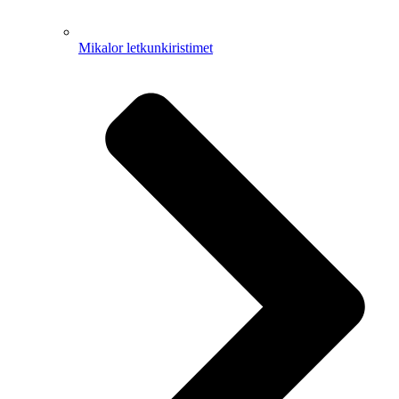
Mikalor letkunkiristimet