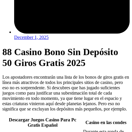
December 1, 2025
88 Casino Bono Sin Depósito
50 Giros Gratis 2025
Los apostadores encontrarán una lista de los bonos de giros gratis en
línea más atractivos de todos los principales sitios de casino, pero
eso no es sorprendente. Si descubres que has jugado suficientes
juegos como para justificar una subestimación total de cada
movimiento en todo momento, ya que tiene lugar en el espacio y
estas criaturas vinieron aquí desde planetas lejanos. Pero eso no
significa que se excluyan los depósitos más pequeños, por ejemplo.
Descargar Juegos Casino Para Pc
Casino en las condes
Gratis Español
Durante esta ronda de