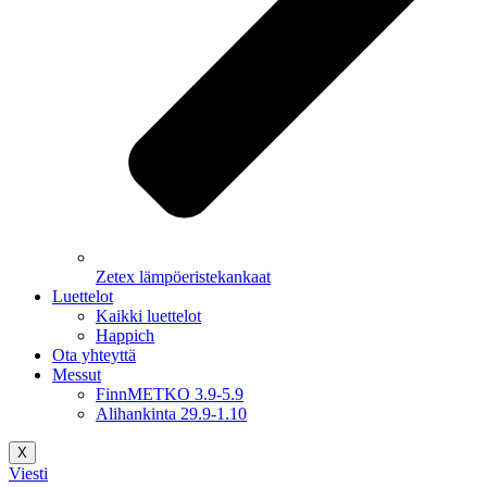
Zetex lämpöeristekankaat
Luettelot
Kaikki luettelot
Happich
Ota yhteyttä
Messut
FinnMETKO 3.9-5.9
Alihankinta 29.9-1.10
X
Viesti