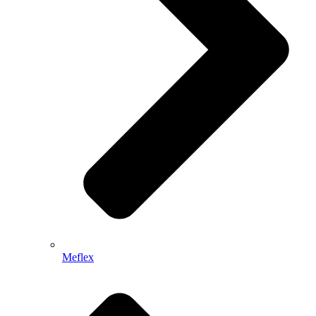
Meflex