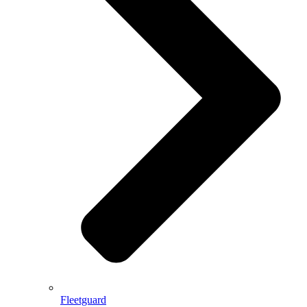
Fleetguard