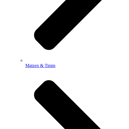
Matzen & Timm