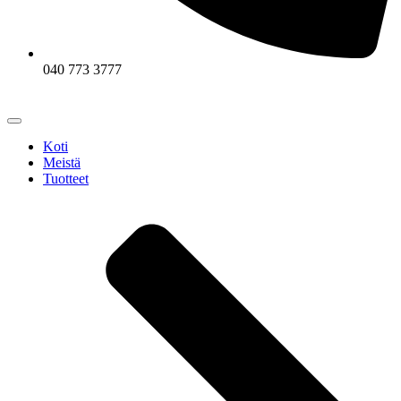
040 773 3777
Koti
Meistä
Tuotteet