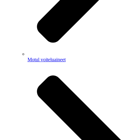
Motul voiteluaineet