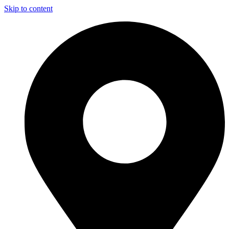
Skip to content