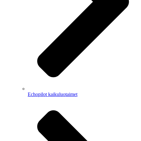
Echopilot kaikuluotaimet