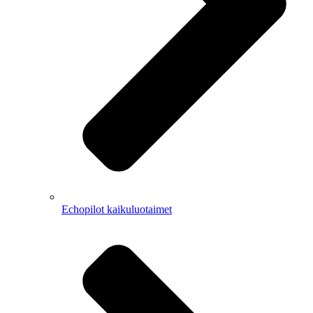
Echopilot kaikuluotaimet