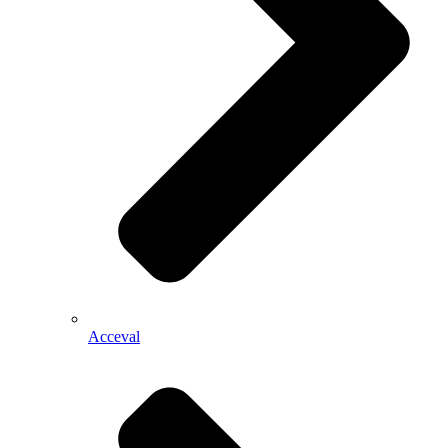
Acceval