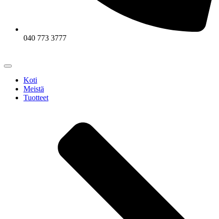
040 773 3777
Koti
Meistä
Tuotteet