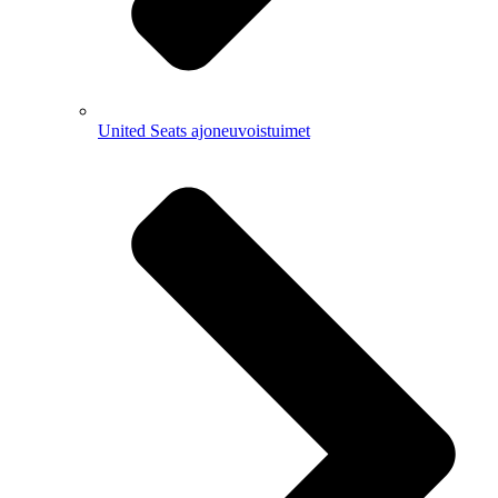
United Seats ajoneuvoistuimet