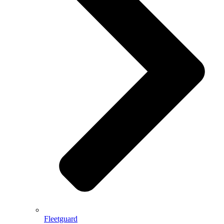
Fleetguard