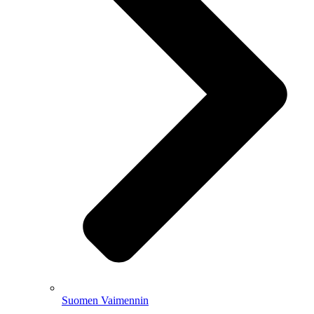
Suomen Vaimennin