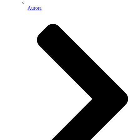
Aurora