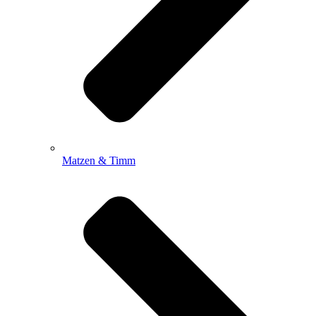
Matzen & Timm