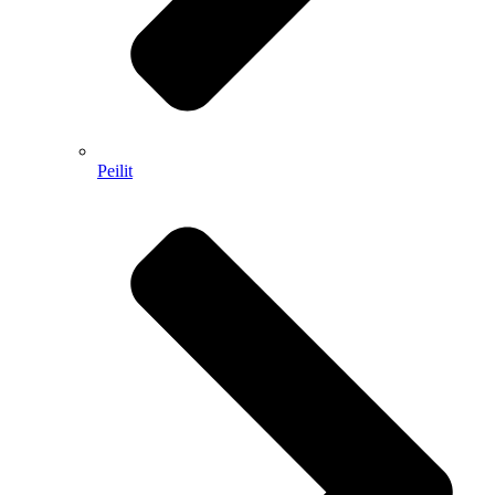
Peilit