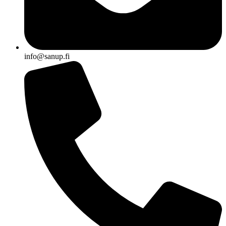
info@sanup.fi