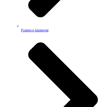
Frameco käsinojat