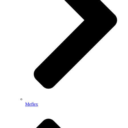
Meflex