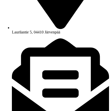
Laurilantie 5, 04410 Järvenpää