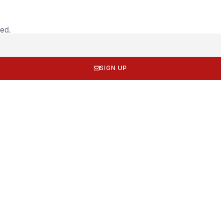
ed.
SIGN UP