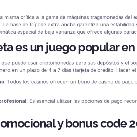
 la misma crítica a la gama de máquinas tragamonedas del
. La base de trípode extra ancha garantiza una estabilidad
emática espacial de baja varianza que ofrece algunas caracte
eta es un juego popular en 
que puede usar criptomonedas para sus depósitos y el sop
inero en un plazo de 4 a 7 días (tarjeta de crédito. Hacer el
mo.
Todos los casinos ofrecen un bono de casino de pago 
rofesional.
Es esencial utilizar las opciones de pago rec
romocional y bonus code 