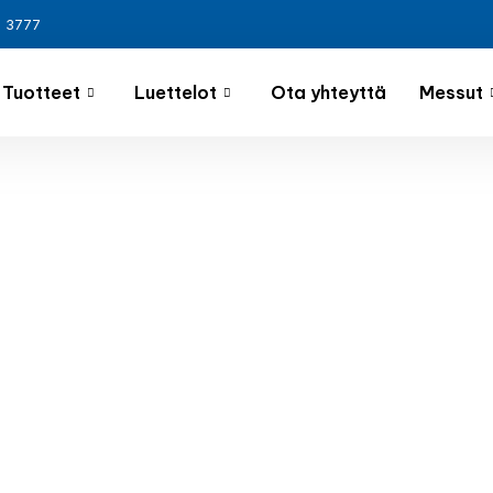
3 3777
Tuotteet
Luettelot
Ota yhteyttä
Messut