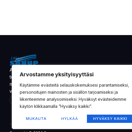
Alkaen vuodesta 1901 on Oy Sandman-Nupnau Ab
Arvostamme yksityisyyttäsi
toimittanut tarvikkeita ja varaosia maa- ja
metsätalouskoneiden, sekä erikoisvalmisteisten
Käytämme evästeitä selauskokemuksesi parantamiseksi,
veneiden valmistajille.
personoitujen mainosten ja sisällön tarjoamiseksi ja
liikenteemme analysoimiseksi. Hyväksyt evästeidemme
käytön klikkaamalla ”Hyväksy kaikki”.
MUKAUTA
HYLKÄÄ
HYVÄKSY KAIKKI