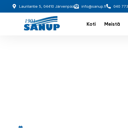
Laurilantie 5, 04410 Järvenpää
info@sanup.fi
040 77
Koti
Meistä
December 1, 2025