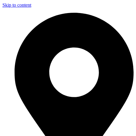
Skip to content