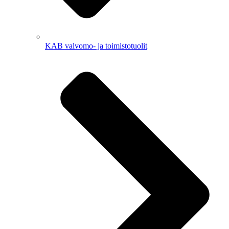
KAB valvomo- ja toimistotuolit