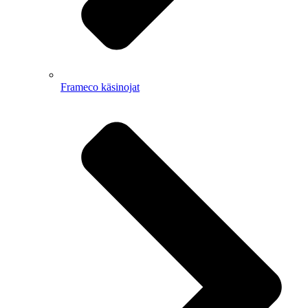
Frameco käsinojat