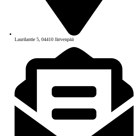
Laurilantie 5, 04410 Järvenpää