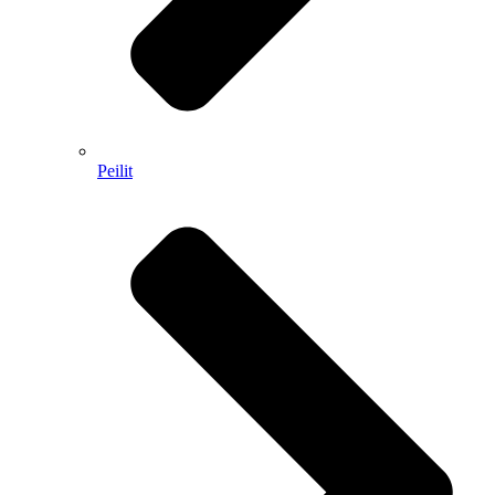
Peilit