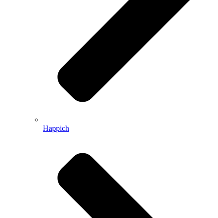
Happich