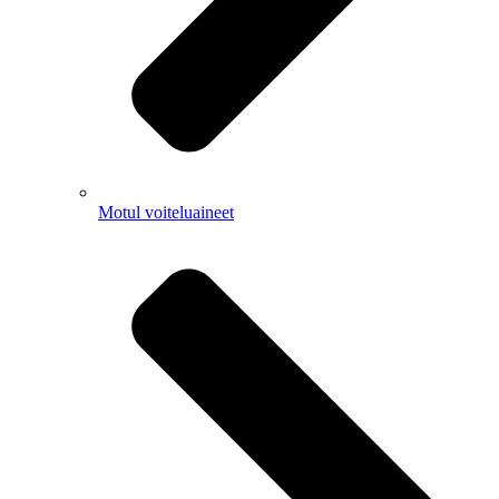
Motul voiteluaineet