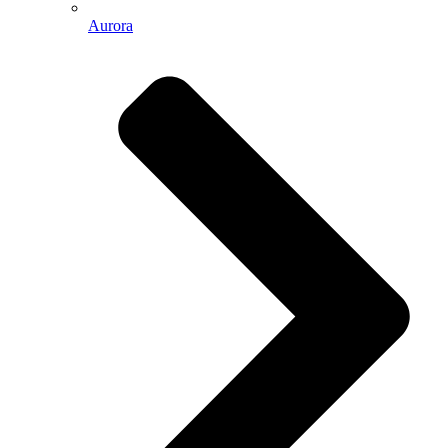
Aurora