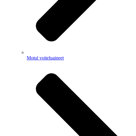
Motul voiteluaineet