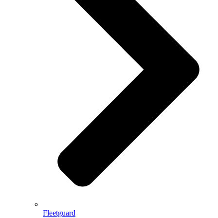
Fleetguard