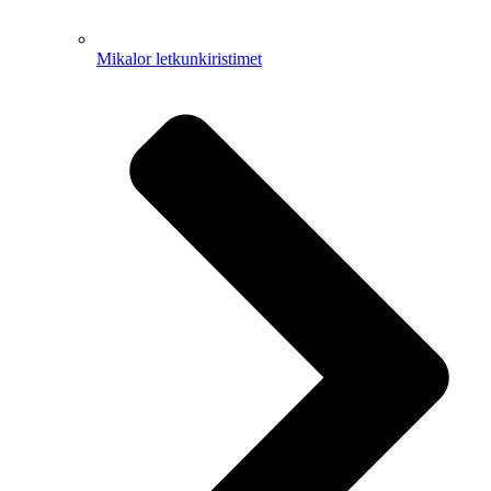
Mikalor letkunkiristimet