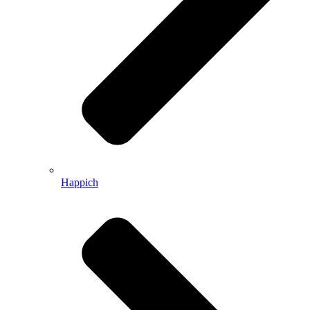
Happich