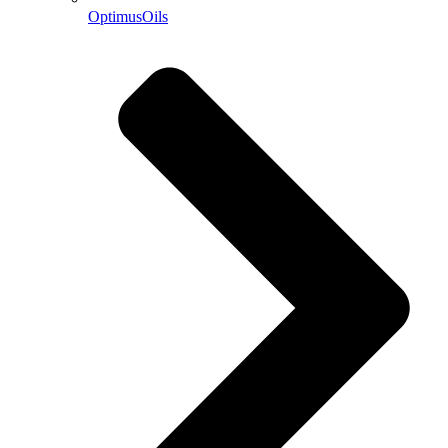
OptimusOils