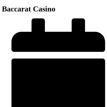
Baccarat Casino