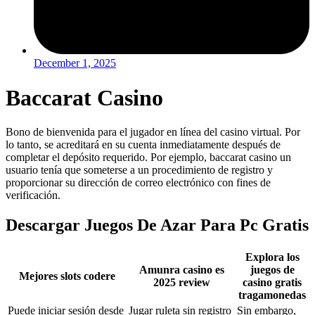
December 1, 2025
Baccarat Casino
Bono de bienvenida para el jugador en línea del casino virtual. Por
lo tanto, se acreditará en su cuenta inmediatamente después de
completar el depósito requerido. Por ejemplo, baccarat casino un
usuario tenía que someterse a un procedimiento de registro y
proporcionar su dirección de correo electrónico con fines de
verificación.
Descargar Juegos De Azar Para Pc Gratis
Explora los
Amunra casino es
juegos de
Mejores slots codere
2025 review
casino gratis
tragamonedas
Puede iniciar sesión desde
Jugar ruleta sin registro
Sin embargo,