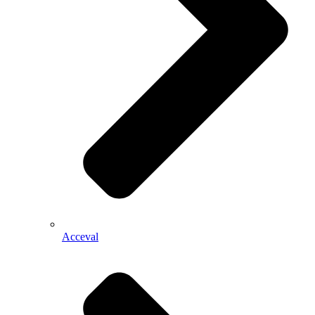
Acceval