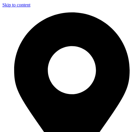
Skip to content