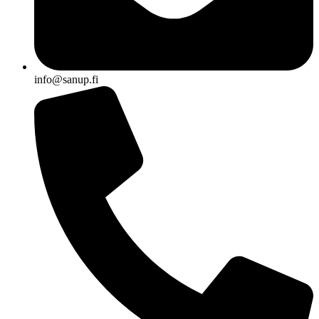
info@sanup.fi