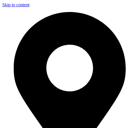
Skip to content