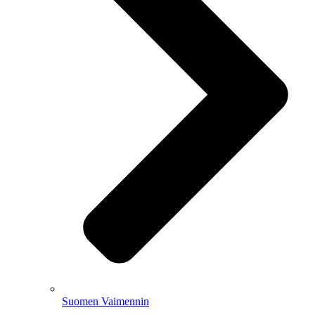
Suomen Vaimennin