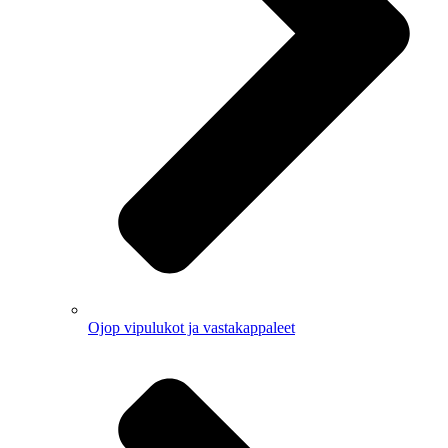
Ojop vipulukot ja vastakappaleet