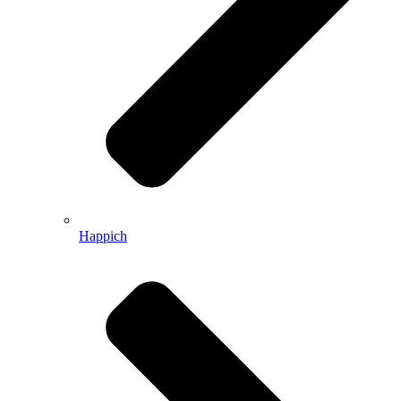
Happich