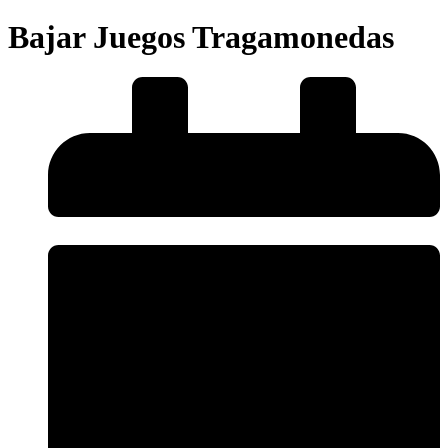
Bajar Juegos Tragamonedas