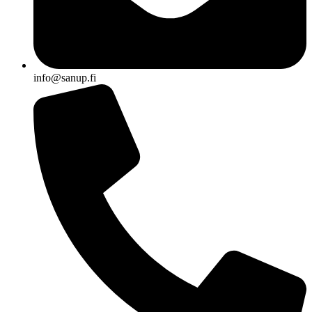
info@sanup.fi