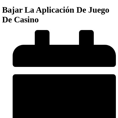
Bajar La Aplicación De Juego
De Casino