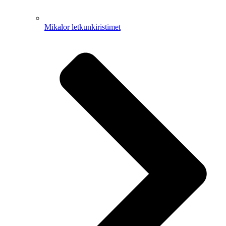
Mikalor letkunkiristimet