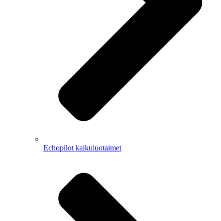
Echopilot kaikuluotaimet