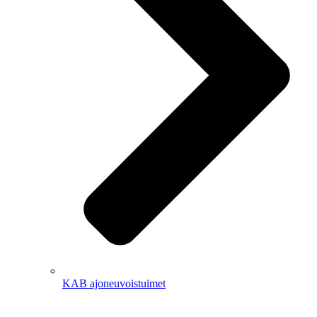
KAB ajoneuvoistuimet