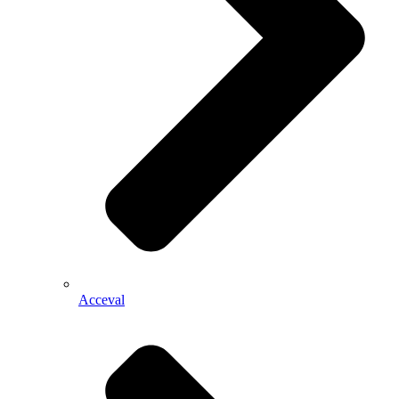
Acceval