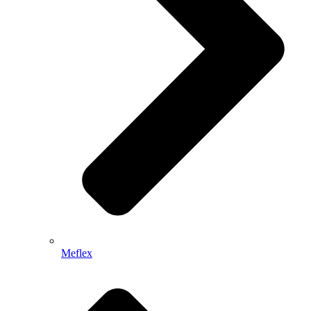
Meflex