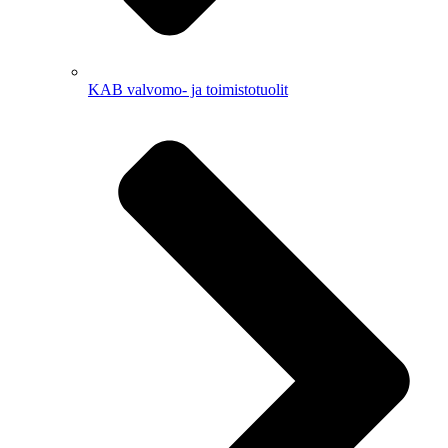
KAB valvomo- ja toimistotuolit