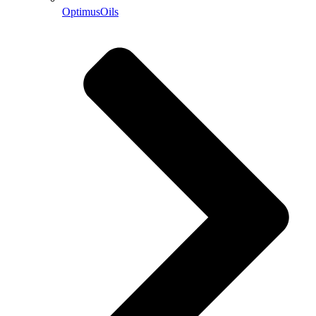
OptimusOils