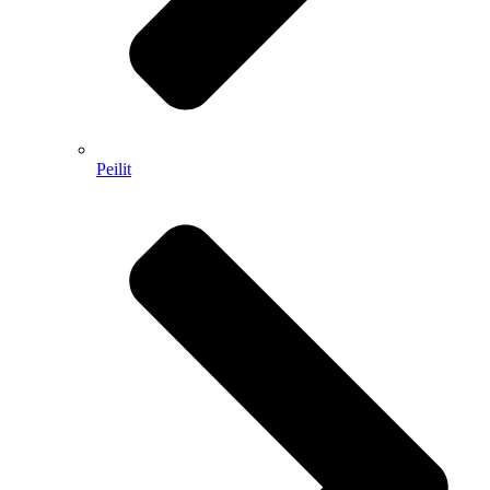
Peilit