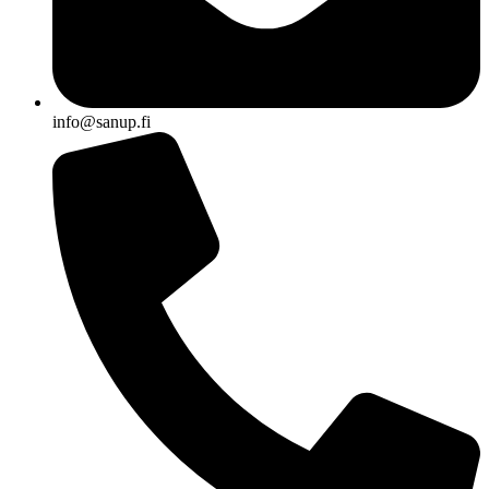
info@sanup.fi