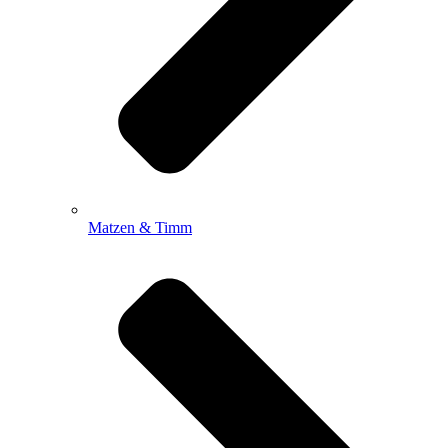
Matzen & Timm