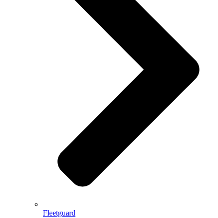
Fleetguard