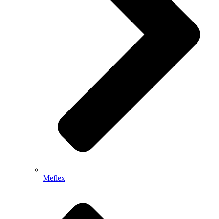
Meflex