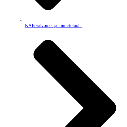
KAB valvomo- ja toimistotuolit