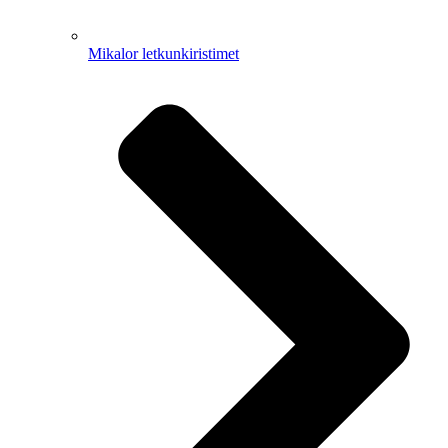
Mikalor letkunkiristimet