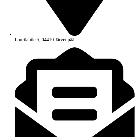
Laurilantie 5, 04410 Järvenpää