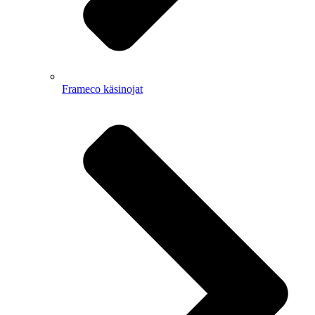
Frameco käsinojat