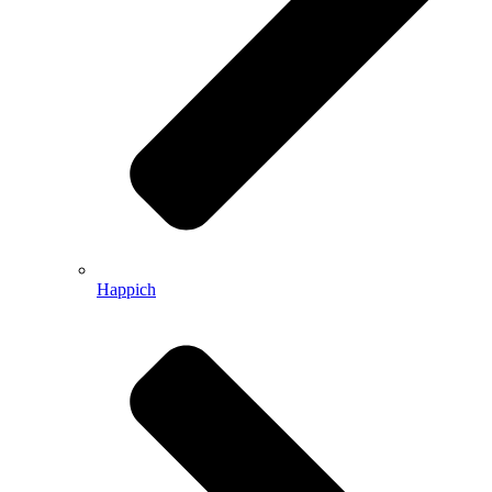
Happich