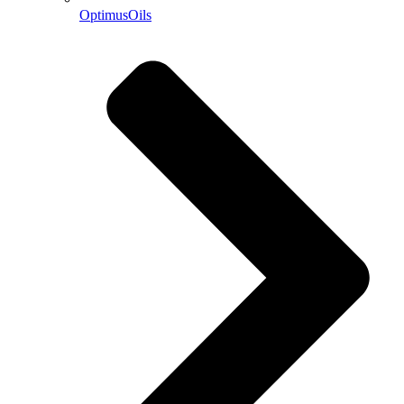
OptimusOils