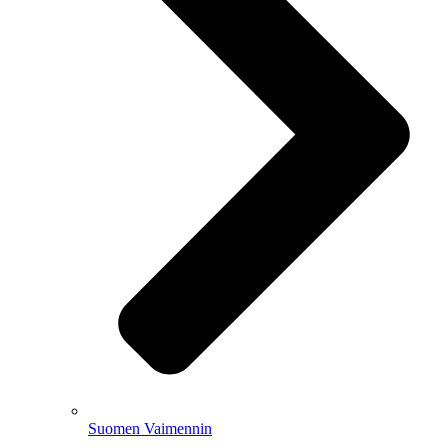
Suomen Vaimennin