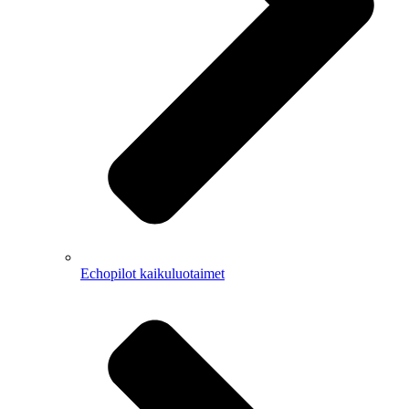
Echopilot kaikuluotaimet