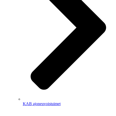
KAB ajoneuvoistuimet