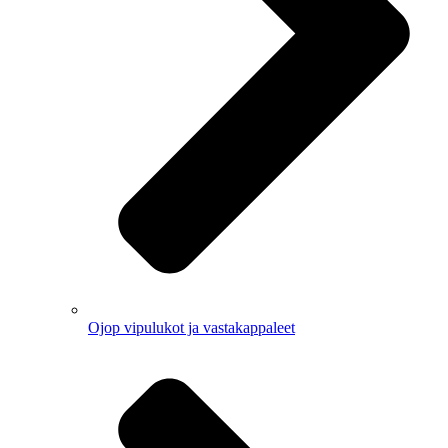
Ojop vipulukot ja vastakappaleet