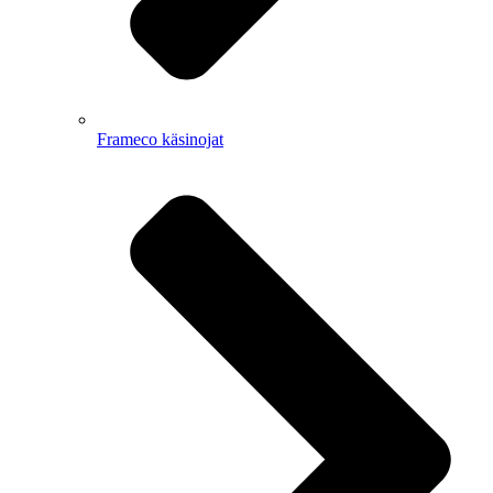
Frameco käsinojat