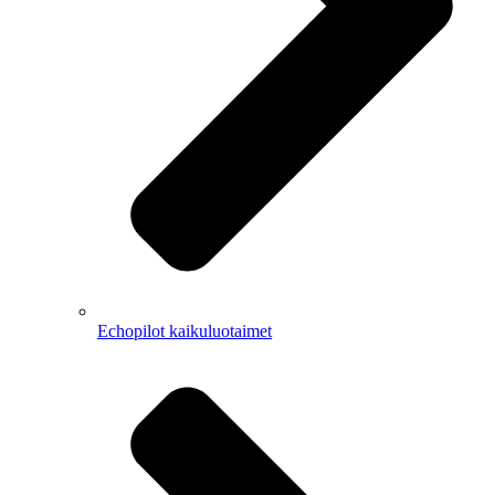
Echopilot kaikuluotaimet