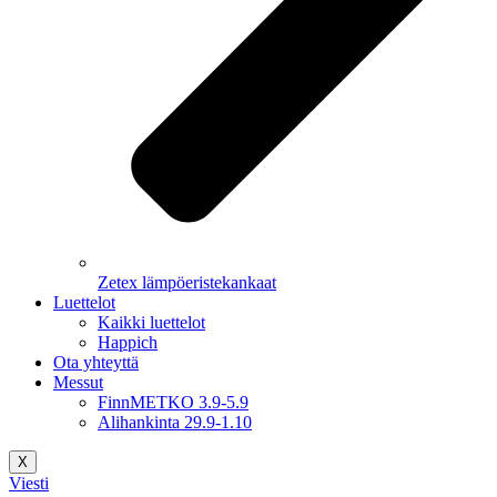
Zetex lämpöeristekankaat
Luettelot
Kaikki luettelot
Happich
Ota yhteyttä
Messut
FinnMETKO 3.9-5.9
Alihankinta 29.9-1.10
X
Viesti