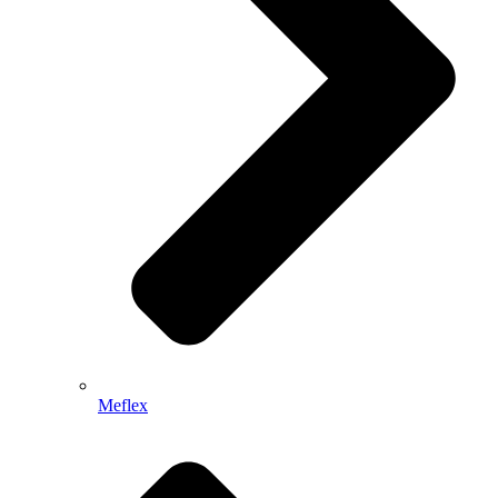
Meflex