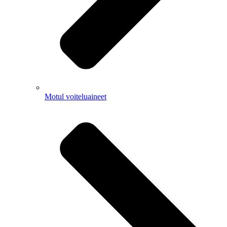
Motul voiteluaineet