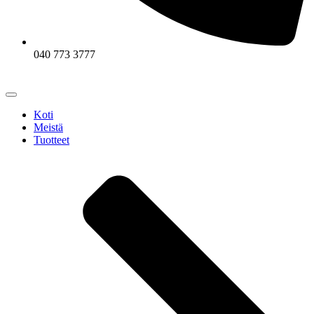
040 773 3777
Koti
Meistä
Tuotteet