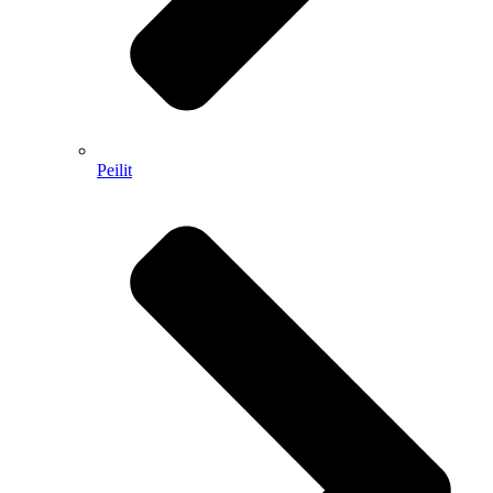
Peilit