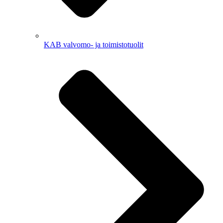
KAB valvomo- ja toimistotuolit