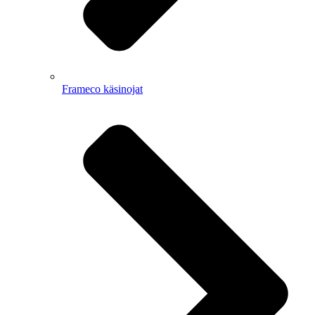
Frameco käsinojat