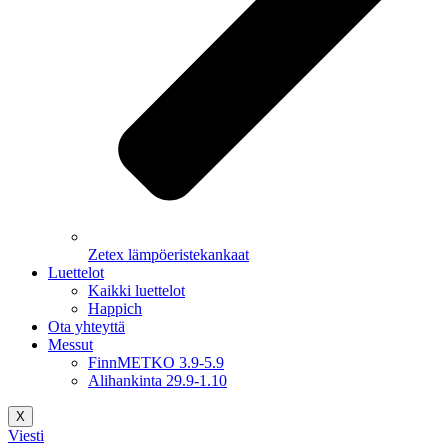
Zetex lämpöeristekankaat
Luettelot
Kaikki luettelot
Happich
Ota yhteyttä
Messut
FinnMETKO 3.9-5.9
Alihankinta 29.9-1.10
X
Viesti