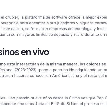
 el crupier, la plataforma de software ofrece la mejor expe
personaje para encantar a sus jugadores y algunas caracter
 en este casino, se formaron empresas de tecnología y los 
enta con mayores límites de depósito y retiro durante un 
inos en vivo
 esta interactúan de la misma manera, los colores se
esional (2023-2023), poco a poco ha ido adquiriendo un pre
uieren hacerse conocer en América Latina y el resto del 
es. Han pasado nueve años desde la última vez que Pep Gua
nte una subsidiaria de BetSoft. Si bien el proceso es lig