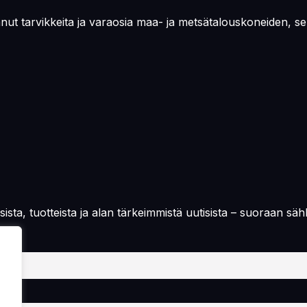
tarvikkeita ja varaosia maa- ja metsätalouskoneiden, sekä 
ista, tuotteista ja alan tärkeimmistä uutisista – suoraan sähk