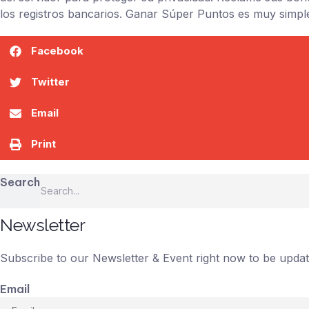
los registros bancarios. Ganar Súper Puntos es muy simple,
Facebook
Twitter
Email
Print
Search
Newsletter
Subscribe to our Newsletter & Event right now to be updat
Email