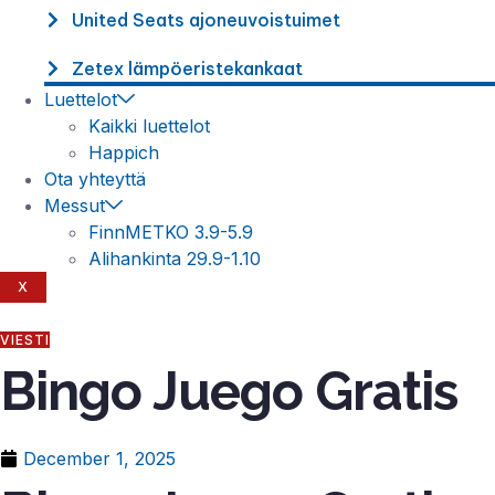
United Seats ajoneuvoistuimet
Zetex lämpöeristekankaat
Luettelot
Kaikki luettelot
Happich
Ota yhteyttä
Messut
FinnMETKO 3.9-5.9
Alihankinta 29.9-1.10
X
VIESTI
Bingo Juego Gratis
December 1, 2025