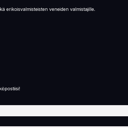
erikoisvalmisteisten veneiden valmistajille.
öpostiisi!