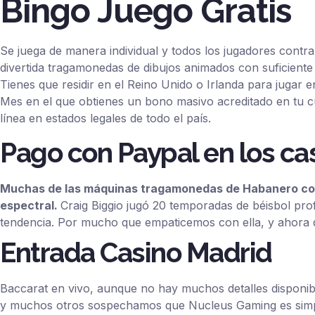
Bingo Juego Gratis
Se juega de manera individual y todos los jugadores contra
divertida tragamonedas de dibujos animados con suficiente 
Tienes que residir en el Reino Unido o Irlanda para jugar
Mes en el que obtienes un bono masivo acreditado en tu cu
línea en estados legales de todo el país.
Pago con Paypal en los cas
Muchas de las máquinas tragamonedas de Habanero como
espectral.
Craig Biggio jugó 20 temporadas de béisbol prof
tendencia.
Por mucho que empaticemos con ella, y ahora q
Entrada Casino Madrid
Baccarat en vivo, aunque no hay muchos detalles disponibl
y muchos otros sospechamos que Nucleus Gaming es simpleme