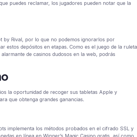
s que puedes reclamar, los jugadores pueden notar que la
t by Rival, por lo que no podemos ignorarlos por
ar estos depósitos en etapas. Como es el juego de la ruleta
o alarmante de casinos dudosos en la web, podrás
no
rios la oportunidad de recoger sus tabletas Apple y
, para que obtenga grandes ganancias.
 Slots implementa los métodos probados en el cifrado SSL y
onedas en línea en Winner’s Magic Casino gratis, así como