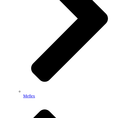
Meflex