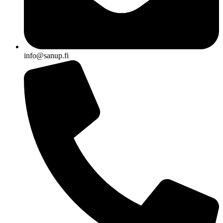
info@sanup.fi