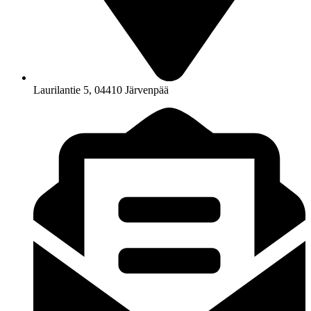
Laurilantie 5, 04410 Järvenpää