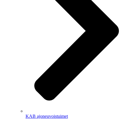
KAB ajoneuvoistuimet