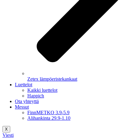
Zetex lämpöeristekankaat
Luettelot
Kaikki luettelot
Happich
Ota yhteyttä
Messut
FinnMETKO 3.9-5.9
Alihankinta 29.9-1.10
X
Viesti