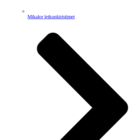
Mikalor letkunkiristimet