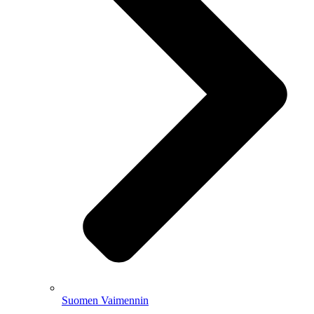
Suomen Vaimennin