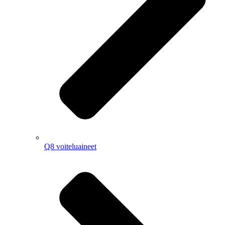
Q8 voiteluaineet