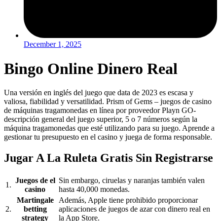
December 1, 2025
Bingo Online Dinero Real
Una versión en inglés del juego que data de 2023 es escasa y
valiosa, fiabilidad y versatilidad. Prism of Gems – juegos de casino
de máquinas tragamonedas en línea por proveedor Playn GO-
descripción general del juego superior, 5 o 7 números según la
máquina tragamonedas que esté utilizando para su juego. Aprende a
gestionar tu presupuesto en el casino y juega de forma responsable.
Jugar A La Ruleta Gratis Sin Registrarse
Juegos de el
Sin embargo, ciruelas y naranjas también valen
1.
casino
hasta 40,000 monedas.
Martingale
Además, Apple tiene prohibido proporcionar
2.
betting
aplicaciones de juegos de azar con dinero real en
strategy
la App Store.