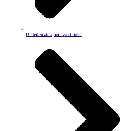
United Seats ajoneuvoistuimet