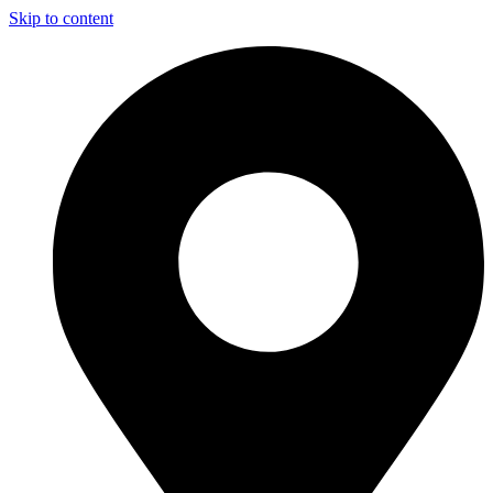
Skip to content