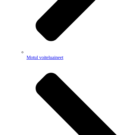
Motul voiteluaineet