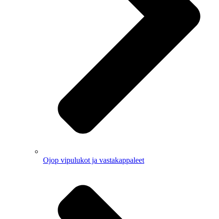
Ojop vipulukot ja vastakappaleet