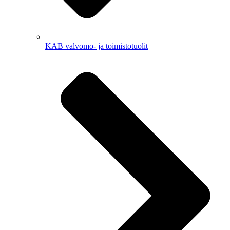
KAB valvomo- ja toimistotuolit