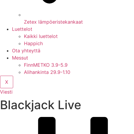
Zetex lämpöeristekankaat
Luettelot
Kaikki luettelot
Happich
Ota yhteyttä
Messut
FinnMETKO 3.9-5.9
Alihankinta 29.9-1.10
X
Viesti
Blackjack Live