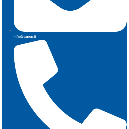
info@sanup.fi