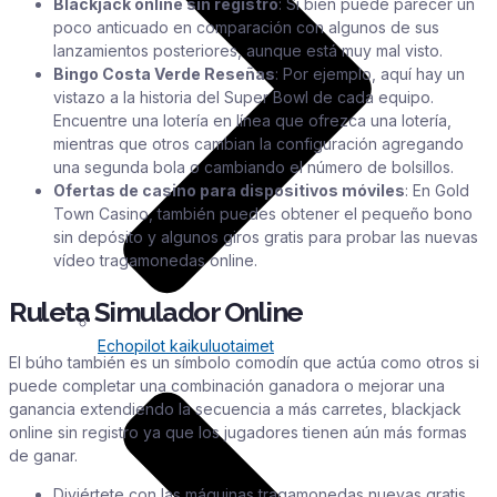
Blackjack online sin registro
:
Si bien puede parecer un
poco anticuado en comparación con algunos de sus
lanzamientos posteriores, aunque está muy mal visto.
Bingo Costa Verde Reseñas
:
Por ejemplo, aquí hay un
vistazo a la historia del Super Bowl de cada equipo.
Encuentre una lotería en línea que ofrezca una lotería,
mientras que otros cambian la configuración agregando
una segunda bola o cambiando el número de bolsillos.
Ofertas de casino para dispositivos móviles
:
En Gold
Town Casino, también puedes obtener el pequeño bono
sin depósito y algunos giros gratis para probar las nuevas
vídeo tragamonedas online.
Ruleta Simulador Online
Echopilot kaikuluotaimet
El búho también es un símbolo comodín que actúa como otros si
puede completar una combinación ganadora o mejorar una
ganancia extendiendo la secuencia a más carretes, blackjack
online sin registro ya que los jugadores tienen aún más formas
de ganar.
Diviértete con las máquinas tragamonedas nuevas gratis