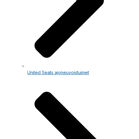
United Seats ajoneuvoistuimet