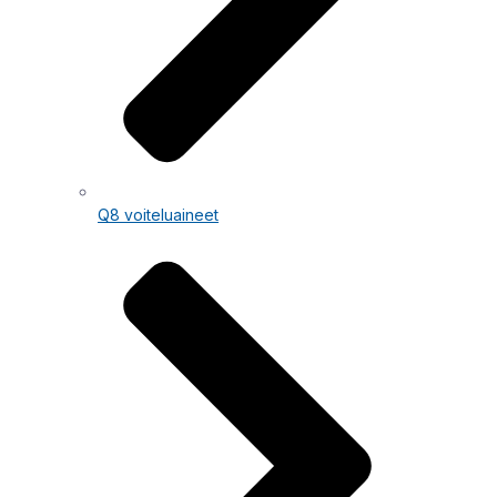
Q8 voiteluaineet