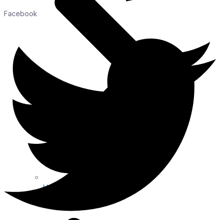
Facebook
Happich