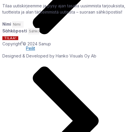
Tilaa uutiskirjeemme ja pysy ajan tasalla uusimmista tarjouksista,
tuotteista ja alan tärkeimmistä uutisista – suoraan sähköpostiisi!
Nimi
Sähköposti
TILAA!
Copyright © 2024 Sanup
Peilit
Designed & Developed by Hanko Visuals Oy Ab