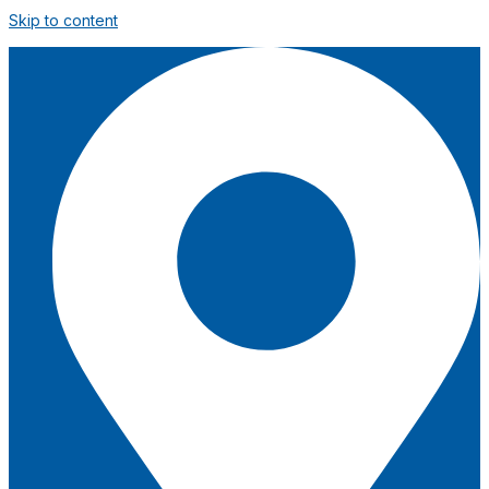
Skip to content