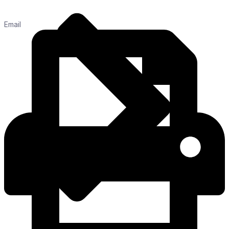
Email
KAB valvomo- ja toimistotuolit