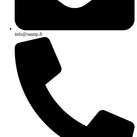
info@sanup.fi