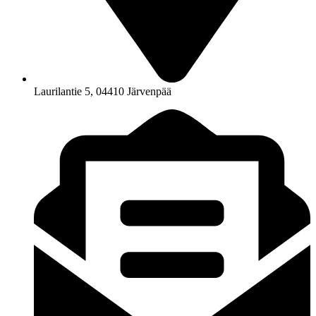
Laurilantie 5, 04410 Järvenpää