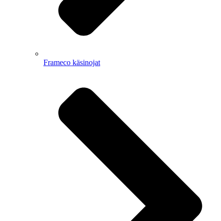
Frameco käsinojat