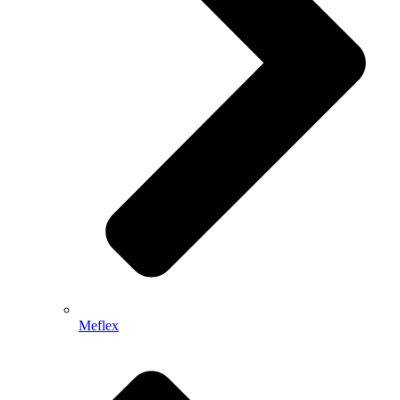
Meflex