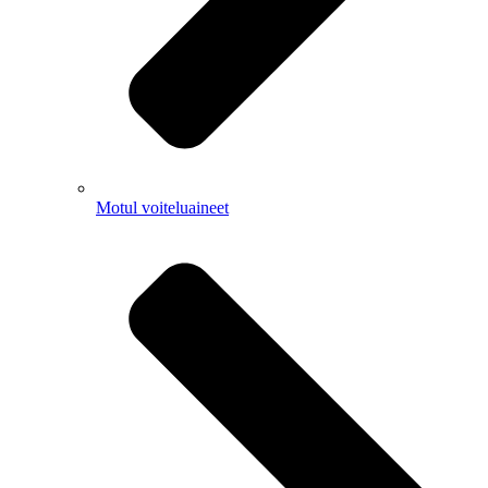
Motul voiteluaineet