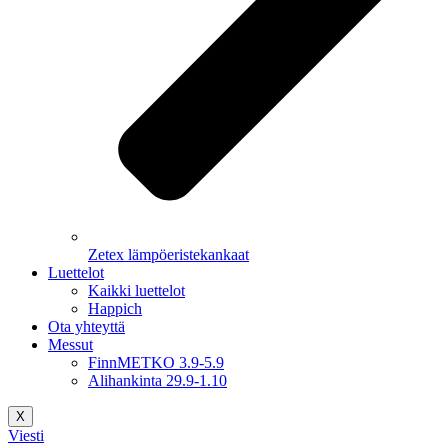
Zetex lämpöeristekankaat
Luettelot
Kaikki luettelot
Happich
Ota yhteyttä
Messut
FinnMETKO 3.9-5.9
Alihankinta 29.9-1.10
X
Viesti