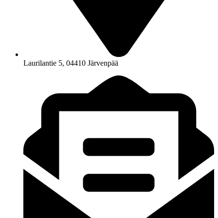
Laurilantie 5, 04410 Järvenpää