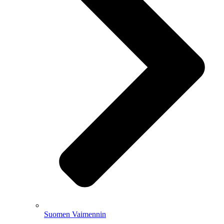
Suomen Vaimennin