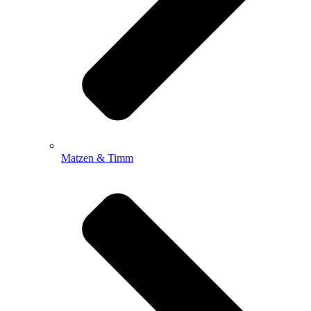
Matzen & Timm