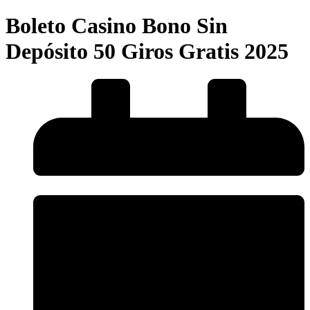
Boleto Casino Bono Sin
Depósito 50 Giros Gratis 2025