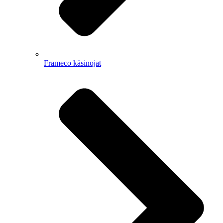
Frameco käsinojat