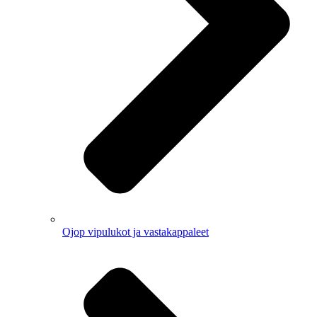
Ojop vipulukot ja vastakappaleet