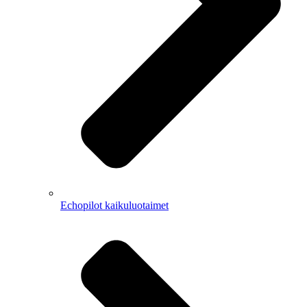
Echopilot kaikuluotaimet