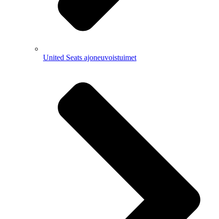
United Seats ajoneuvoistuimet