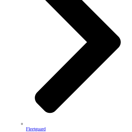
Fleetguard