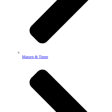
Matzen & Timm