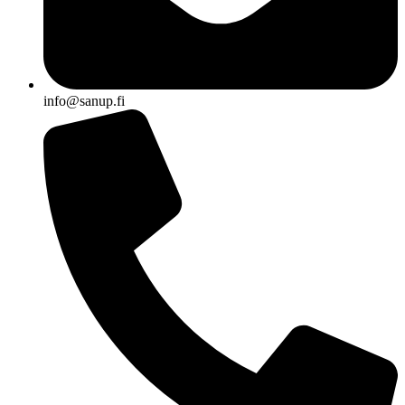
info@sanup.fi