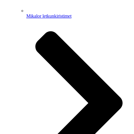
Mikalor letkunkiristimet