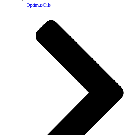
OptimusOils