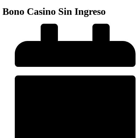
Bono Casino Sin Ingreso