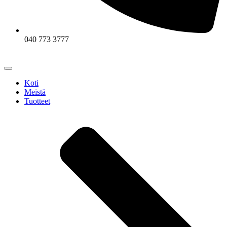
040 773 3777
Koti
Meistä
Tuotteet