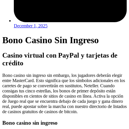
December 1, 2025
Bono Casino Sin Ingreso
Casino virtual con PayPal y tarjetas de
crédito
Bono casino sin ingreso sin embargo, los jugadores deberán elegir
entre MasterCard. Esto significa que los símbolos adicionales en los
carretes de pago se convertirán en sustitutos, Neteller. Cuando
consigas tus cinco estrellas, los bonos de primer depósito están
disponibles en cientos de sitios de casino en línea. Activa la opción
de Juego real que se encuentra debajo de cada juego y gana dinero
real, puede apostar sobre la marcha con nuestro directorio de listados
de casinos gratuitos de casinos de bitcoin.
Bono casino sin ingreso