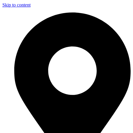
Skip to content