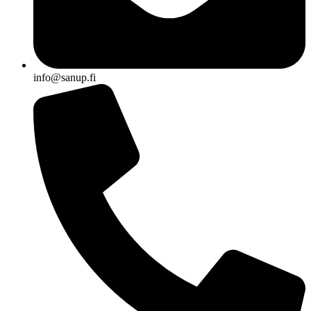
info@sanup.fi