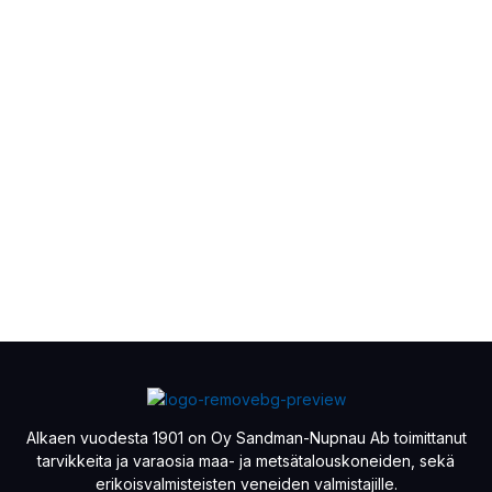
Alkaen vuodesta 1901 on Oy Sandman-Nupnau Ab toimittanut
tarvikkeita ja varaosia maa- ja metsätalouskoneiden, sekä
erikoisvalmisteisten veneiden valmistajille.