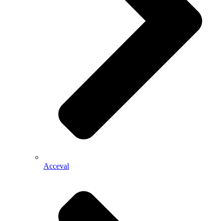
Acceval