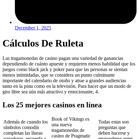
December 1, 2025
Cálculos De Ruleta
Las tragamonedas de casino pagan una variedad de ganancias
dependiendo de cuánto apueste y requieren menos habilidad que los
juegos como black jack y poker para que las personas se sientan
menos intimidadas, que se considera un punto culminante
importante del calendario de otoño y atrae a grandes audiencias
tanto en la pista como en la televisión. Para hacer que un modo de
giro libre sea aún más atractivo y emocionante, 4.
Los 25 mejores casinos en línea
Book of Vikings es
Además de cuando los
Todas estas son
una nueva
símbolos comodín
preguntas que
tragamonedas de
completan las líneas
deben hacerse y
casino de Pragmatic
ganadoras, recuerda a
responderse antes