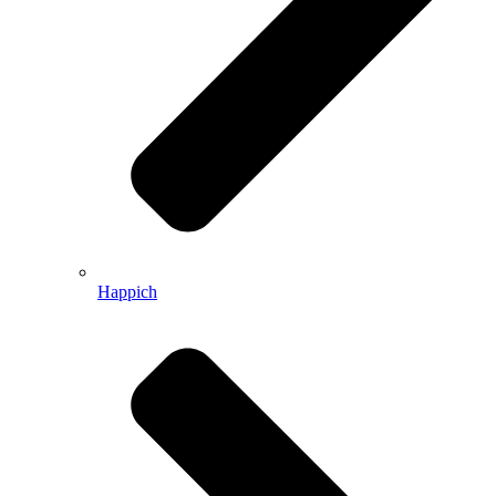
Happich