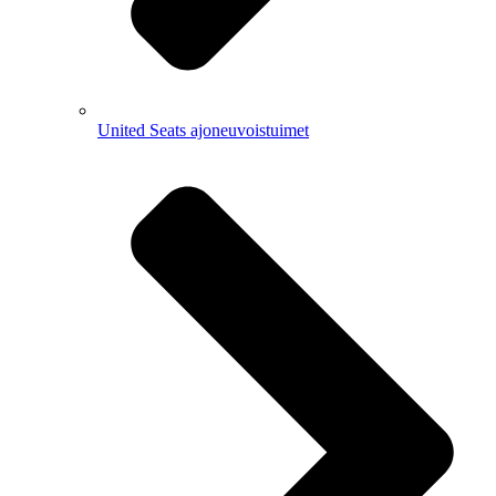
United Seats ajoneuvoistuimet