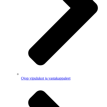
Ojop vipulukot ja vastakappaleet