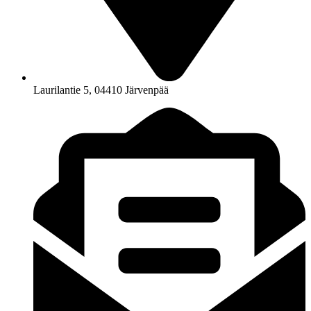
Laurilantie 5, 04410 Järvenpää