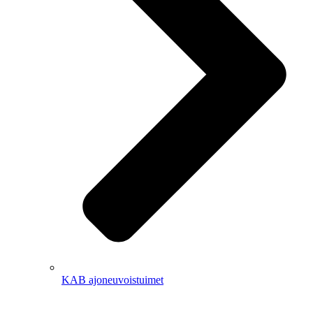
KAB ajoneuvoistuimet