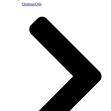
OptimusOils