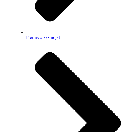
Frameco käsinojat