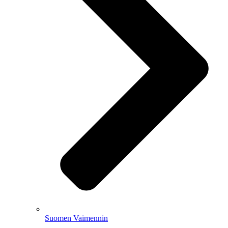
Suomen Vaimennin