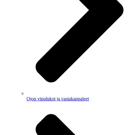
Ojop vipulukot ja vastakappaleet