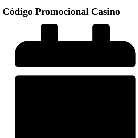
Código Promocional Casino