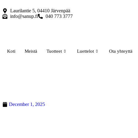
Laurilantie 5, 04410 Järvenpää
info@sanup.fi
040 773 3777
Koti
Meistä
Tuotteet
Luettelot
Ota yhteyttä
December 1, 2025