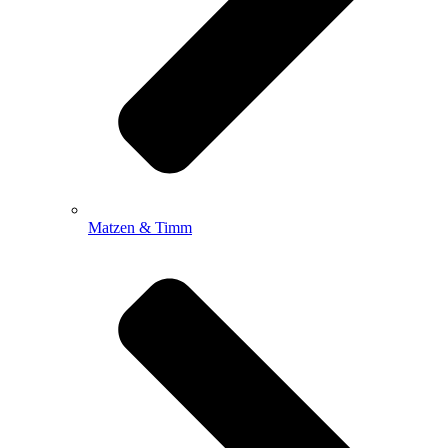
Matzen & Timm