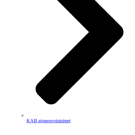
KAB ajoneuvoistuimet