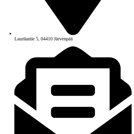
Laurilantie 5, 04410 Järvenpää