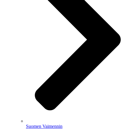
Suomen Vaimennin