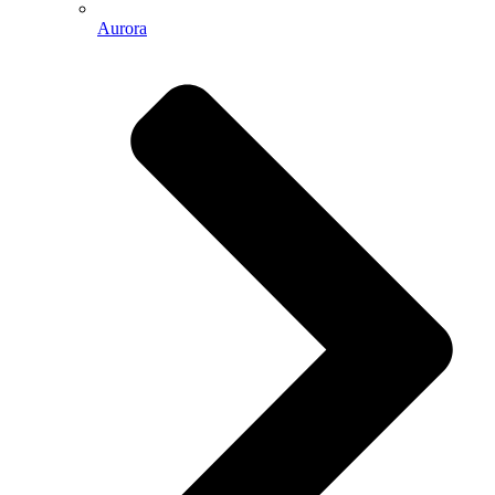
Aurora