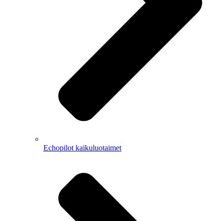
Echopilot kaikuluotaimet