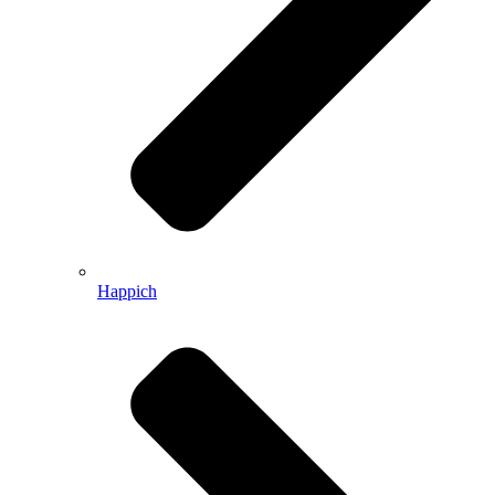
Happich