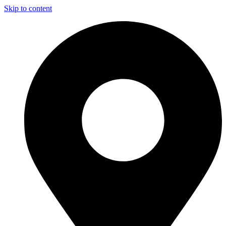
Skip to content