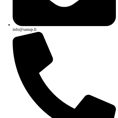
info@sanup.fi