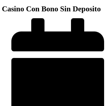
Casino Con Bono Sin Deposito