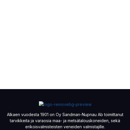
Alkaen vuodesta 1901 on Oy Sandman-Nupnau Ab toimittanut
tarvikkeita ja varaosia maa- ja metsätalouskoneiden, sekä
erikoisvalmisteisten veneiden valmistajille.