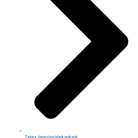
Zetex lämpöeristekankaat