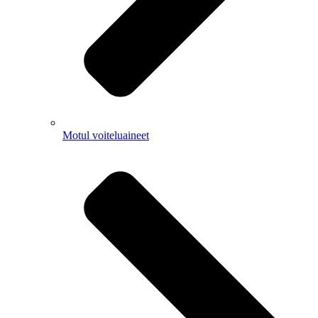
Motul voiteluaineet