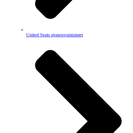
United Seats ajoneuvoistuimet