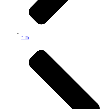
Peilit