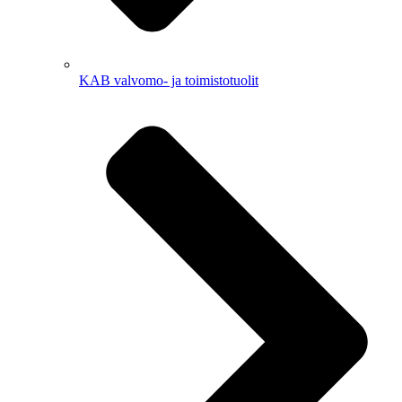
KAB valvomo- ja toimistotuolit