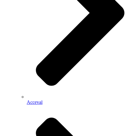
Acceval