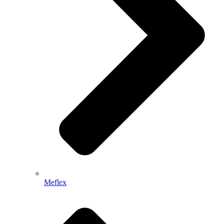
Meflex