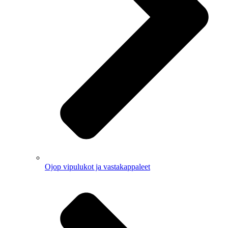
Ojop vipulukot ja vastakappaleet