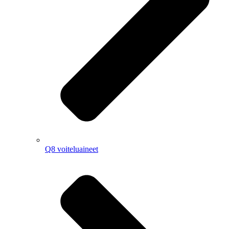
Q8 voiteluaineet