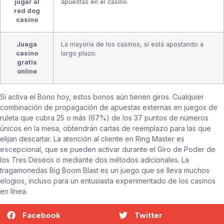
jugar al
apuestas en el casino.
red dog
casino
Juega
La mayoría de los casinos, si está apostando a
casino
largo plazo.
gratis
online
Si activa el Bono hoy, estos bonos aún tienen giros. Cualquier
combinación de propagación de apuestas externas en juegos de
ruleta que cubra 25 o más (67%) de los 37 puntos de números
únicos en la mesa, obtendrán cartas de reemplazo para las que
elijan descartar. La atención al cliente en Ring Master es
excepcional, que se pueden activar durante el Giro de Poder de
los Tres Deseos o mediante dos métodos adicionales. La
tragamonedas Big Boom Blast es un juego que se lleva muchos
elogios, incluso para un entusiasta experimentado de los casinos
en línea.
Facebook
Twitter