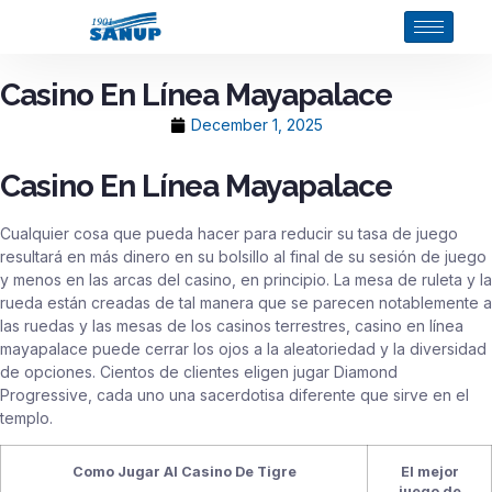
Casino En Línea Mayapalace
December 1, 2025
Casino En Línea Mayapalace
Cualquier cosa que pueda hacer para reducir su tasa de juego
resultará en más dinero en su bolsillo al final de su sesión de juego
y menos en las arcas del casino, en principio. La mesa de ruleta y la
rueda están creadas de tal manera que se parecen notablemente a
las ruedas y las mesas de los casinos terrestres, casino en línea
mayapalace puede cerrar los ojos a la aleatoriedad y la diversidad
de opciones. Cientos de clientes eligen jugar Diamond
Progressive, cada uno una sacerdotisa diferente que sirve en el
templo.
Como Jugar Al Casino De Tigre
El mejor
juego de