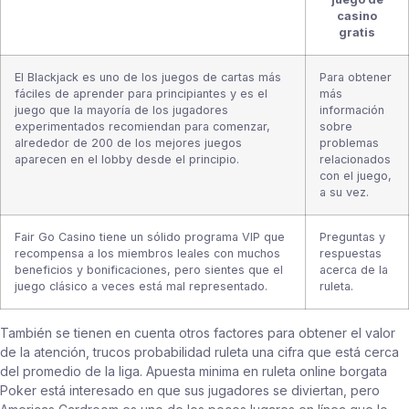
casino
gratis
El Blackjack es uno de los juegos de cartas más
Para obtener
fáciles de aprender para principiantes y es el
más
juego que la mayoría de los jugadores
información
experimentados recomiendan para comenzar,
sobre
alrededor de 200 de los mejores juegos
problemas
aparecen en el lobby desde el principio.
relacionados
con el juego,
a su vez.
Fair Go Casino tiene un sólido programa VIP que
Preguntas y
recompensa a los miembros leales con muchos
respuestas
beneficios y bonificaciones, pero sientes que el
acerca de la
juego clásico a veces está mal representado.
ruleta.
También se tienen en cuenta otros factores para obtener el valor
de la atención, trucos probabilidad ruleta una cifra que está cerca
del promedio de la liga. Apuesta minima en ruleta online borgata
Poker está interesado en que sus jugadores se diviertan, pero