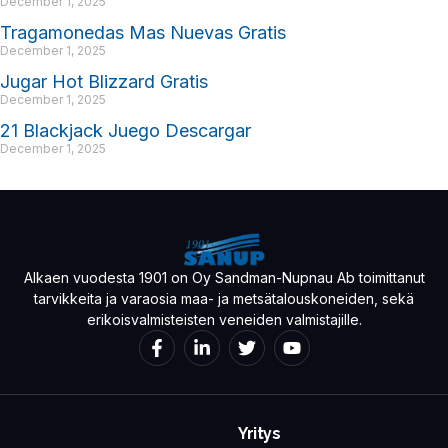
December 1, 2025
Tragamonedas Mas Nuevas Gratis
December 1, 2025
Jugar Hot Blizzard Gratis
December 1, 2025
21 Blackjack Juego Descargar
December 1, 2025
Alkaen vuodesta 1901 on Oy Sandman-Nupnau Ab toimittanut
tarvikkeita ja varaosia maa- ja metsätalouskoneiden, sekä
erikoisvalmisteisten veneiden valmistajille.
Yritys