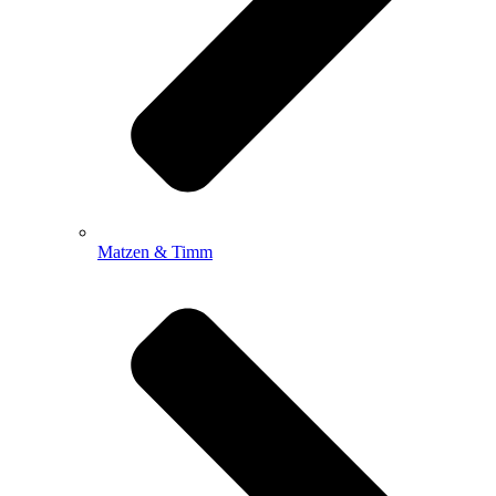
Matzen & Timm