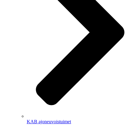
KAB ajoneuvoistuimet