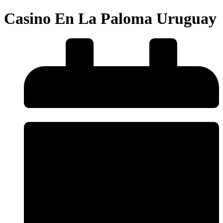
Casino En La Paloma Uruguay