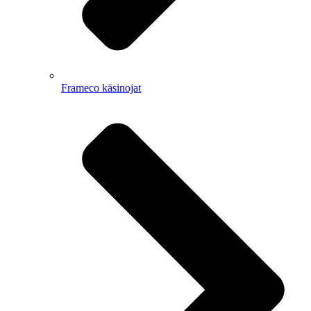
Frameco käsinojat