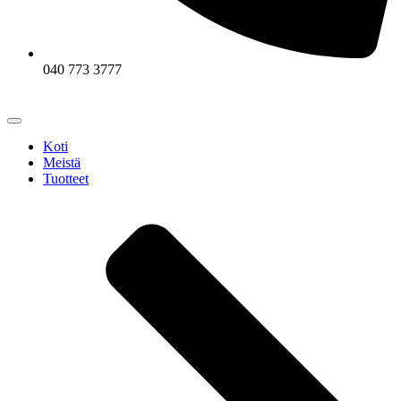
040 773 3777
Koti
Meistä
Tuotteet