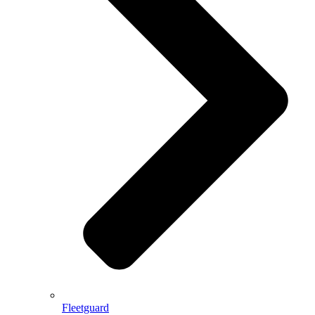
Fleetguard