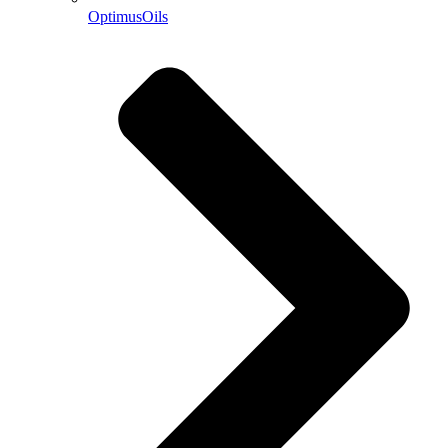
OptimusOils