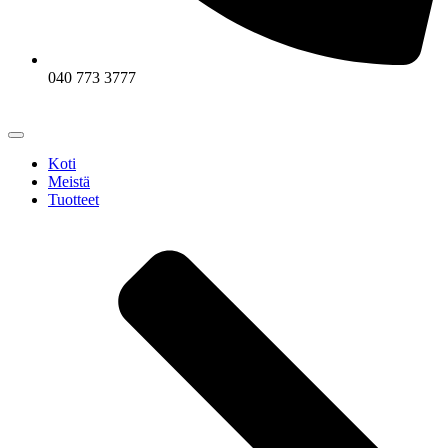
040 773 3777
Koti
Meistä
Tuotteet