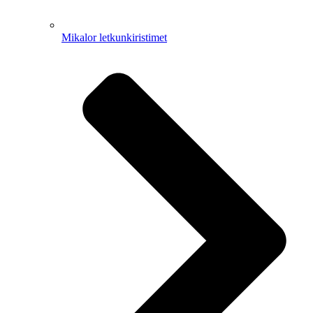
Mikalor letkunkiristimet