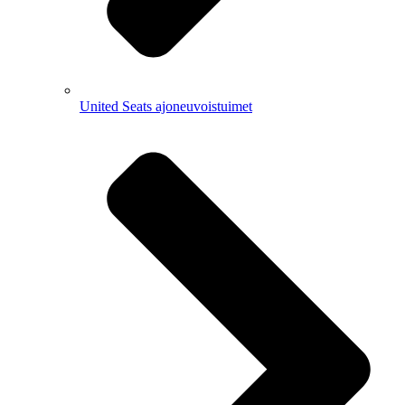
United Seats ajoneuvoistuimet