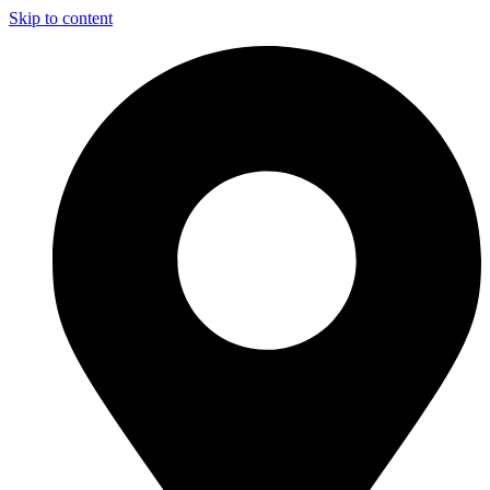
Skip to content