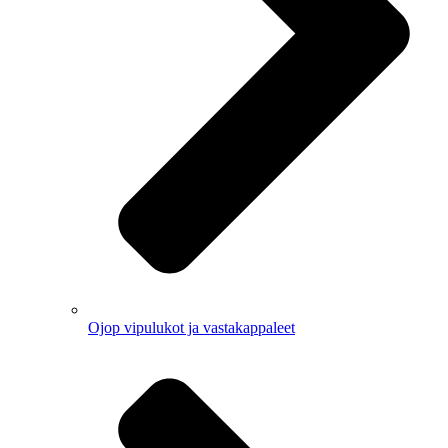
Ojop vipulukot ja vastakappaleet