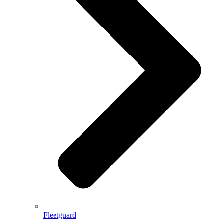
Fleetguard