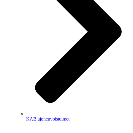
KAB ajoneuvoistuimet