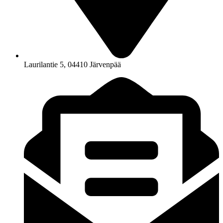
Laurilantie 5, 04410 Järvenpää