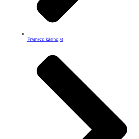
Frameco käsinojat