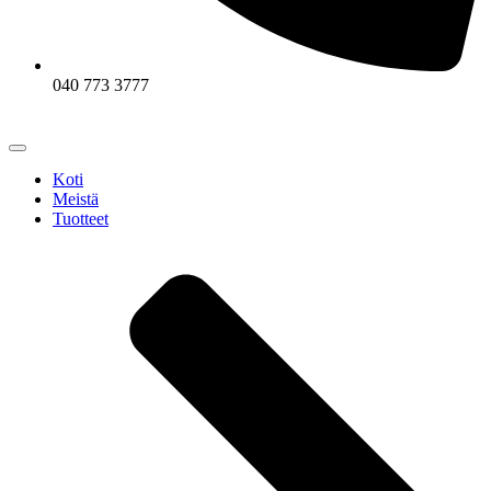
040 773 3777
Koti
Meistä
Tuotteet