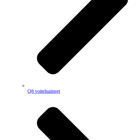
Q8 voiteluaineet