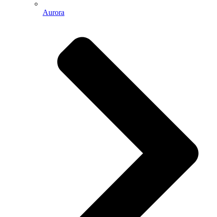
Aurora