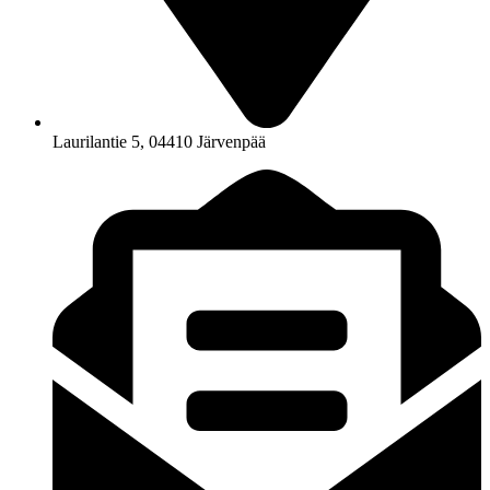
Laurilantie 5, 04410 Järvenpää