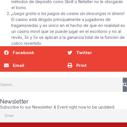
métodos de depósito como Skrill o Neteller no le otorgarán
el bono.
¡Juega gratis a los juegos de casino sin descargas ni dinero!
El casino está dirigido principalmente a jugadores de
tragamonedas y es único en el hecho de que en realidad es
un casino móvil que se puede jugar en el escritorio y no al
revés, 3x y 5x se aplican a la ganancia total de la función de
cobro revertido.
Facebook
Twitter
Email
Print
Newsletter
Subscribe to our Newsletter & Event right now to be updated.