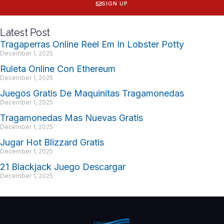
SIGN UP
Latest Post
Tragaperras Online Reel Em In Lobster Potty
December 1, 2025
Ruleta Online Con Ethereum
December 1, 2025
Juegos Gratis De Maquinitas Tragamonedas
December 1, 2025
Tragamonedas Mas Nuevas Gratis
December 1, 2025
Jugar Hot Blizzard Gratis
December 1, 2025
21 Blackjack Juego Descargar
December 1, 2025