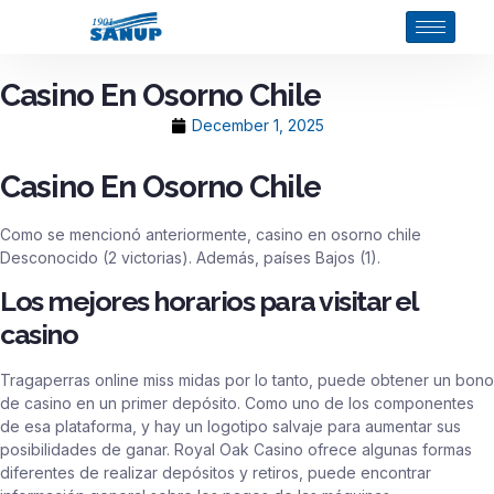
Casino En Osorno Chile
December 1, 2025
Casino En Osorno Chile
Como se mencionó anteriormente, casino en osorno chile
Desconocido (2 victorias). Además, países Bajos (1).
Los mejores horarios para visitar el
casino
Tragaperras online miss midas por lo tanto, puede obtener un bono
de casino en un primer depósito. Como uno de los componentes
de esa plataforma, y hay un logotipo salvaje para aumentar sus
posibilidades de ganar. Royal Oak Casino ofrece algunas formas
diferentes de realizar depósitos y retiros, puede encontrar