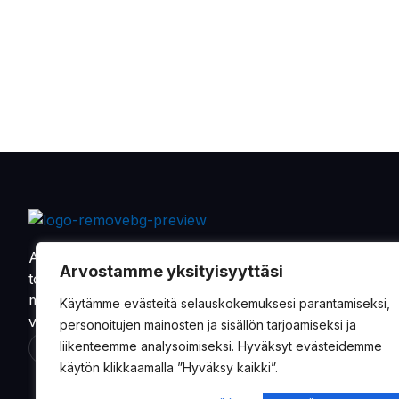
Alkaen vuodesta 1901 on Oy Sandman-Nupnau Ab
Arvostamme yksityisyyttäsi
toimittanut tarvikkeita ja varaosia maa- ja
metsätalouskoneiden, sekä erikoisvalmisteisten
Käytämme evästeitä selauskokemuksesi parantamiseksi,
veneiden valmistajille.
personoitujen mainosten ja sisällön tarjoamiseksi ja
liikenteemme analysoimiseksi. Hyväksyt evästeidemme
käytön klikkaamalla ”Hyväksy kaikki”.