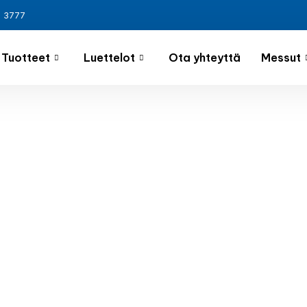
3 3777
Tuotteet
Luettelot
Ota yhteyttä
Messut