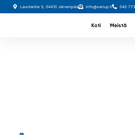
Laurilantie 5, 04410 Järvenpää
info@sanup.fi
040 77
Koti
Meistä
December 1, 2025