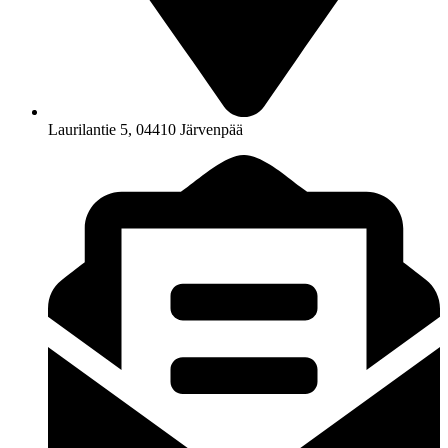
Laurilantie 5, 04410 Järvenpää