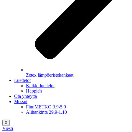
Zetex lämpöeristekankaat
Luettelot
Kaikki luettelot
Happich
Ota yhteyttä
Messut
FinnMETKO 3.9-5.9
Alihankinta 29.9-1.10
X
Viesti