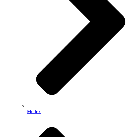
Meflex