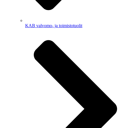
KAB valvomo- ja toimistotuolit