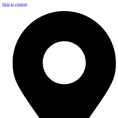
Skip to content