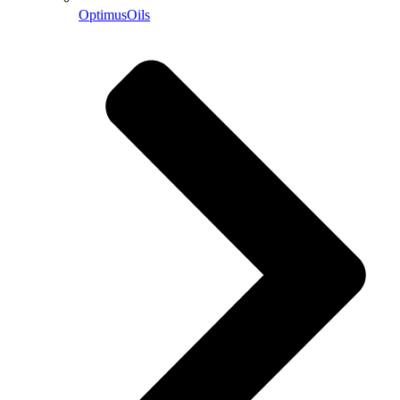
OptimusOils