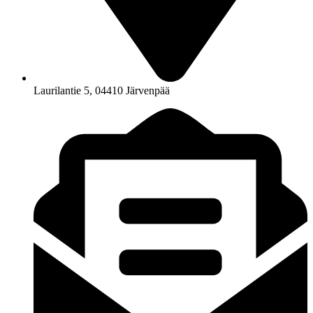
Laurilantie 5, 04410 Järvenpää