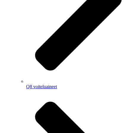
Q8 voiteluaineet