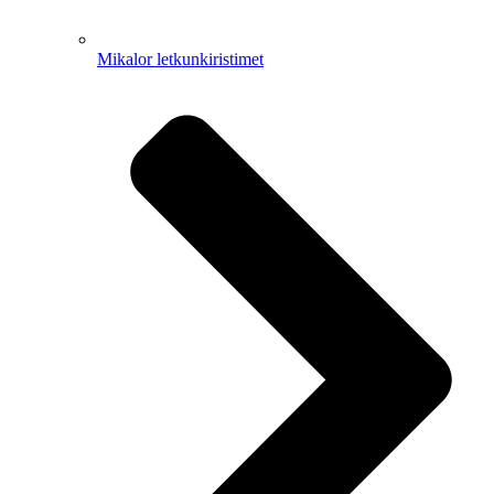
Mikalor letkunkiristimet