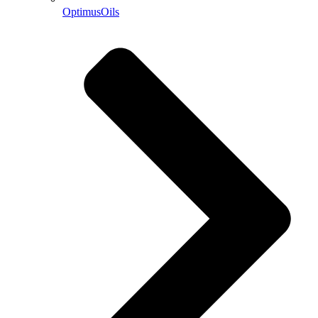
OptimusOils