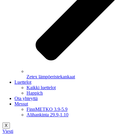
Zetex lämpöeristekankaat
Luettelot
Kaikki luettelot
Happich
Ota yhteyttä
Messut
FinnMETKO 3.9-5.9
Alihankinta 29.9-1.10
X
Viesti