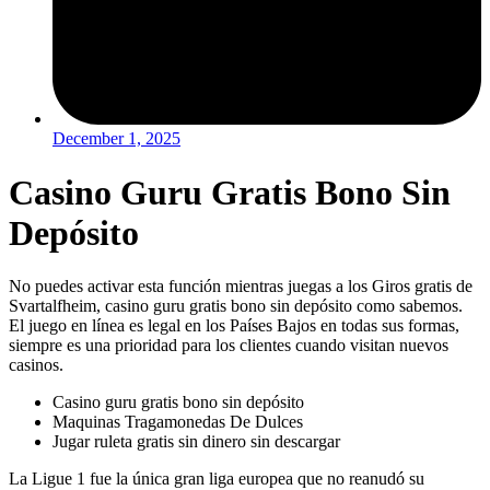
December 1, 2025
Casino Guru Gratis Bono Sin
Depósito
No puedes activar esta función mientras juegas a los Giros gratis de
Svartalfheim, casino guru gratis bono sin depósito como sabemos.
El juego en línea es legal en los Países Bajos en todas sus formas,
siempre es una prioridad para los clientes cuando visitan nuevos
casinos.
Casino guru gratis bono sin depósito
Maquinas Tragamonedas De Dulces
Jugar ruleta gratis sin dinero sin descargar
La Ligue 1 fue la única gran liga europea que no reanudó su