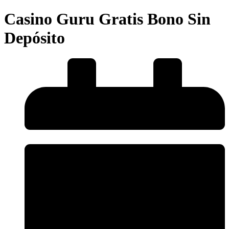
Casino Guru Gratis Bono Sin
Depósito