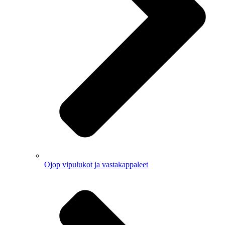
Ojop vipulukot ja vastakappaleet