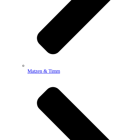
Matzen & Timm