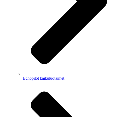
Echopilot kaikuluotaimet