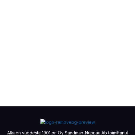
Alkaen vuodesta 1901 on Oy Sandman-Nupnau Ab toimittanut