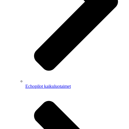
Echopilot kaikuluotaimet