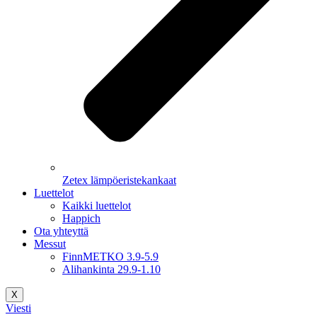
Zetex lämpöeristekankaat
Luettelot
Kaikki luettelot
Happich
Ota yhteyttä
Messut
FinnMETKO 3.9-5.9
Alihankinta 29.9-1.10
X
Viesti