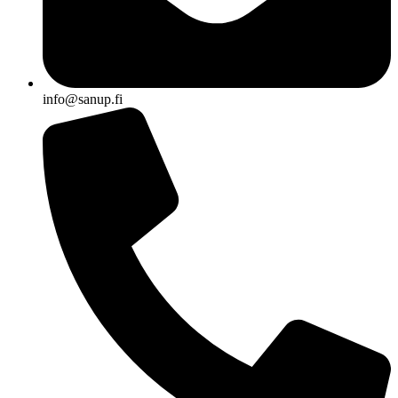
info@sanup.fi