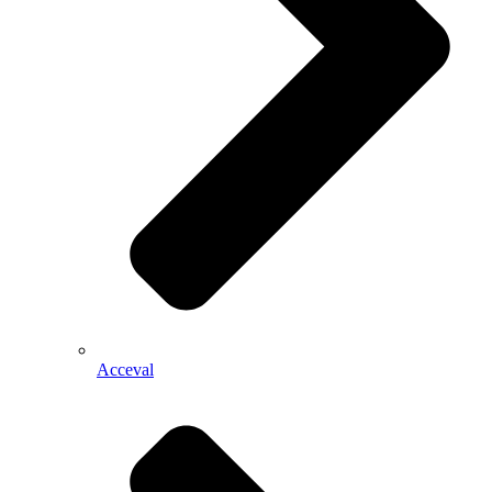
Acceval