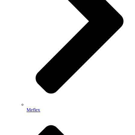
Meflex