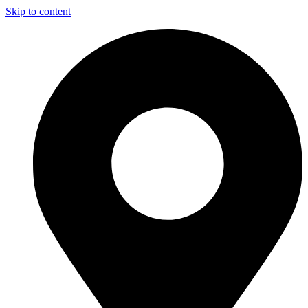
Skip to content