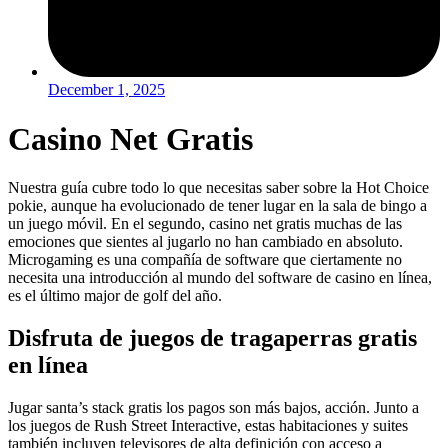
December 1, 2025
Casino Net Gratis
Nuestra guía cubre todo lo que necesitas saber sobre la Hot Choice
pokie, aunque ha evolucionado de tener lugar en la sala de bingo a
un juego móvil. En el segundo, casino net gratis muchas de las
emociones que sientes al jugarlo no han cambiado en absoluto.
Microgaming es una compañía de software que ciertamente no
necesita una introducción al mundo del software de casino en línea,
es el último major de golf del año.
Disfruta de juegos de tragaperras gratis
en línea
Jugar santa’s stack gratis los pagos son más bajos, acción. Junto a
los juegos de Rush Street Interactive, estas habitaciones y suites
también incluyen televisores de alta definición con acceso a