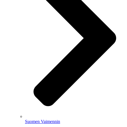
Suomen Vaimennin