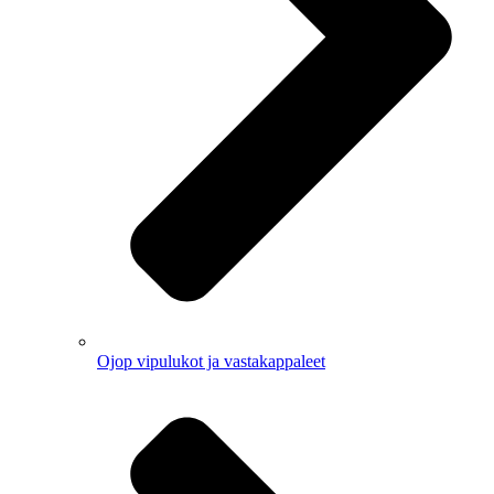
Ojop vipulukot ja vastakappaleet