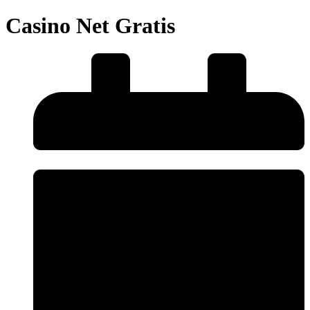
Casino Net Gratis