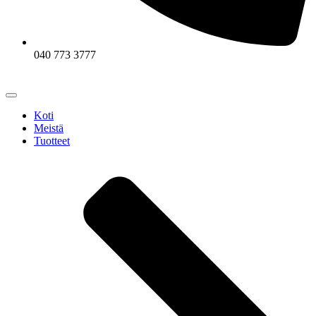
040 773 3777
Koti
Meistä
Tuotteet