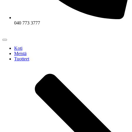
040 773 3777
Koti
Meistä
Tuotteet