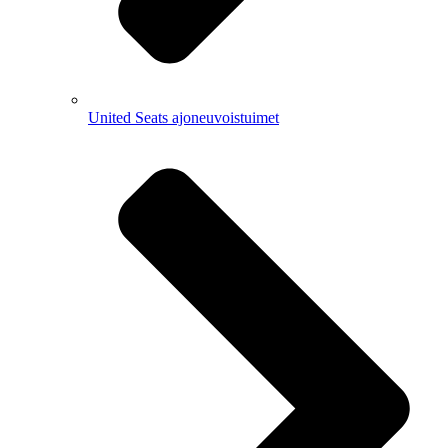
United Seats ajoneuvoistuimet