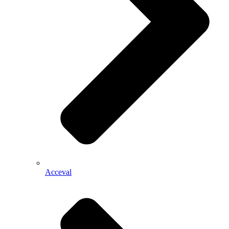
Acceval