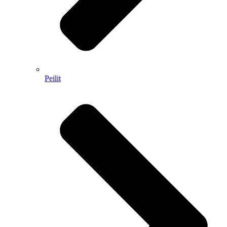
Peilit