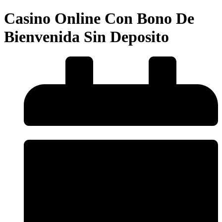
Casino Online Con Bono De
Bienvenida Sin Deposito