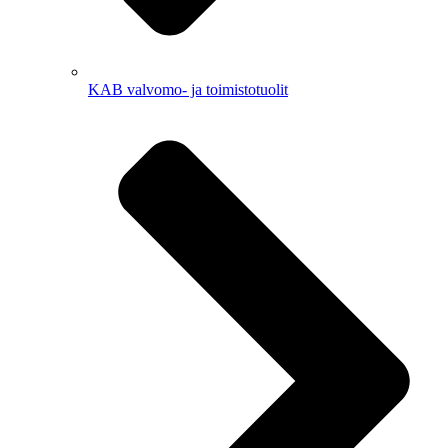
KAB valvomo- ja toimistotuolit