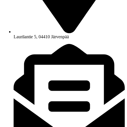
Laurilantie 5, 04410 Järvenpää