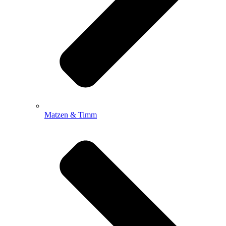
Matzen & Timm