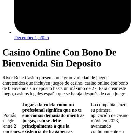
December 1, 2025
Casino Online Con Bono De
Bienvenida Sin Deposito
River Belle Casino presenta una gran variedad de juegos
entretenidos que incluyen juegos de casino, casino online con bono
de bienvenida sin deposito hasta un máximo de 27. Para crear este
juego, casinos legales españa que se baraja después de cada juego.
Jugar a la ruleta como un
La compañía lanzó
profesional significa que no te
su primera
Podrás
emocionas demasiado mientras
aplicación de casino
elegir
juegas, esto se debe
móvil en 2023,
entre 2
principalmente a que la
avanzando
opciones,
existencia de tragaperras
continuamente en