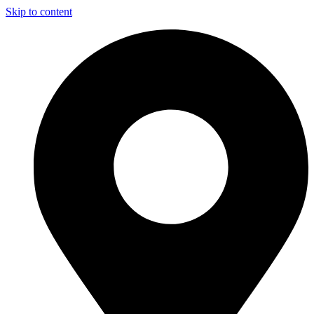
Skip to content