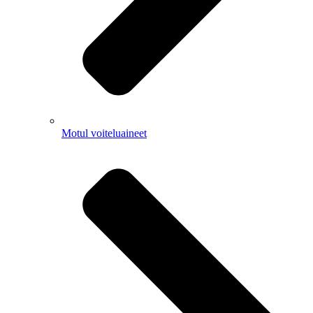
Motul voiteluaineet