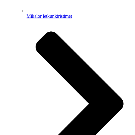
Mikalor letkunkiristimet