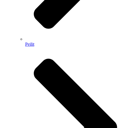
Peilit