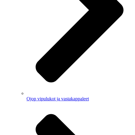
Ojop vipulukot ja vastakappaleet