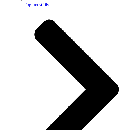
OptimusOils