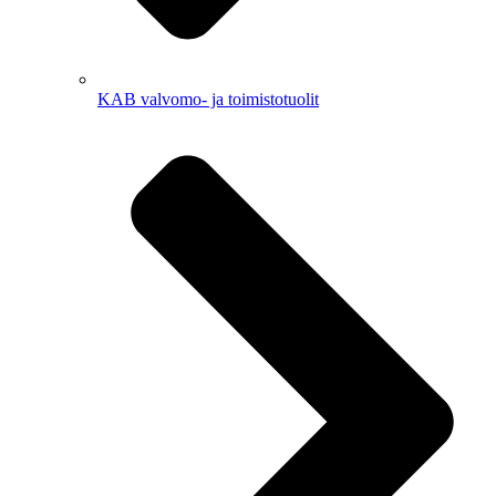
KAB valvomo- ja toimistotuolit