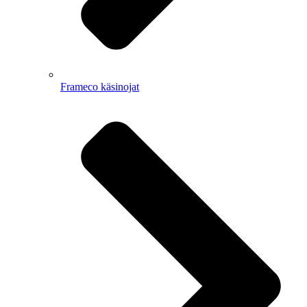
Frameco käsinojat