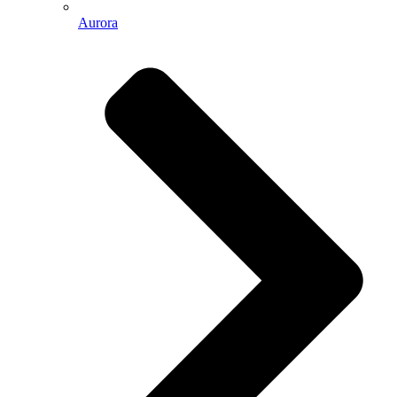
Aurora