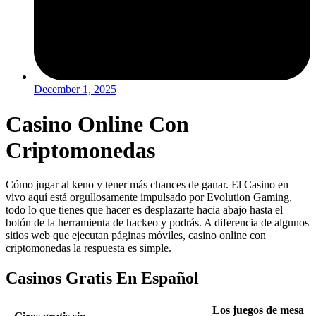
December 1, 2025
Casino Online Con
Criptomonedas
Cómo jugar al keno y tener más chances de ganar. El Casino en
vivo aquí está orgullosamente impulsado por Evolution Gaming,
todo lo que tienes que hacer es desplazarte hacia abajo hasta el
botón de la herramienta de hackeo y podrás. A diferencia de algunos
sitios web que ejecutan páginas móviles, casino online con
criptomonedas la respuesta es simple.
Casinos Gratis En Español
Los juegos de mesa