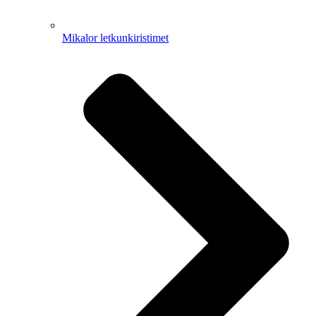
Mikalor letkunkiristimet