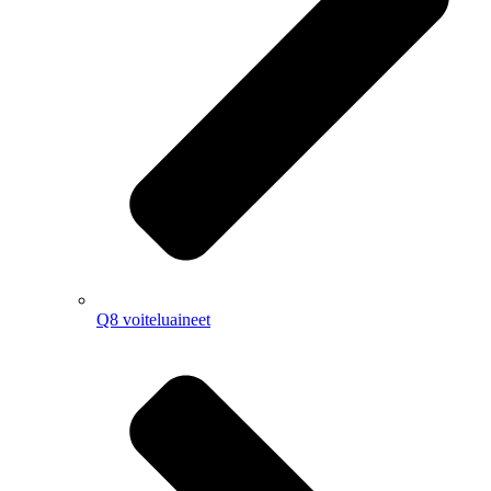
Q8 voiteluaineet