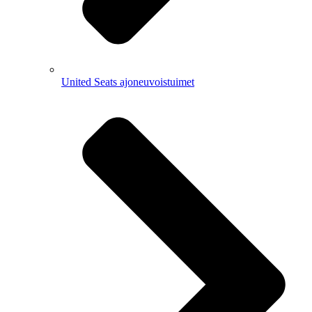
United Seats ajoneuvoistuimet