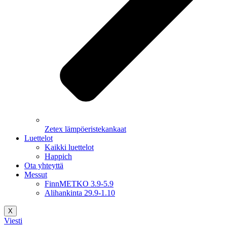
Zetex lämpöeristekankaat
Luettelot
Kaikki luettelot
Happich
Ota yhteyttä
Messut
FinnMETKO 3.9-5.9
Alihankinta 29.9-1.10
X
Viesti