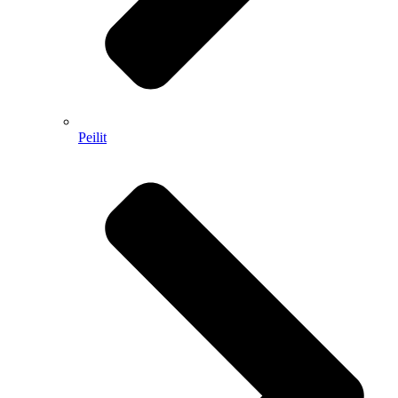
Peilit