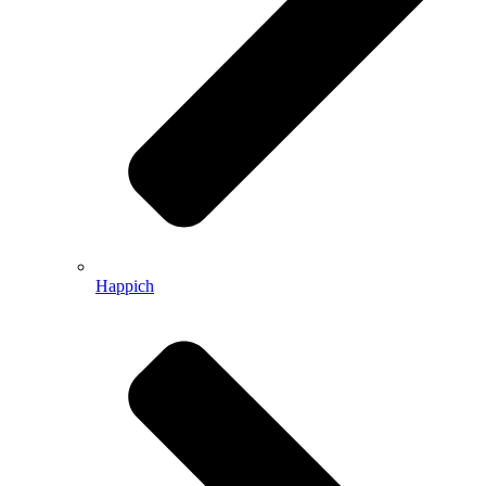
Happich