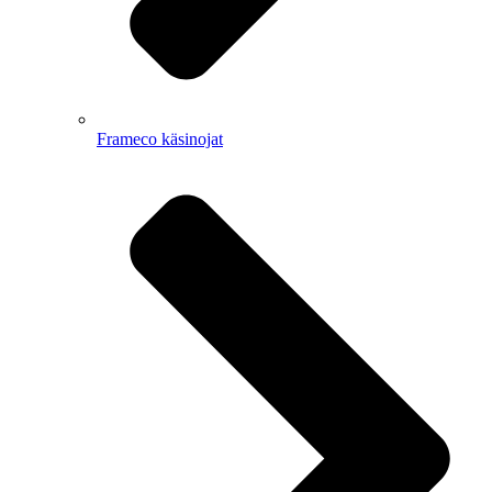
Frameco käsinojat