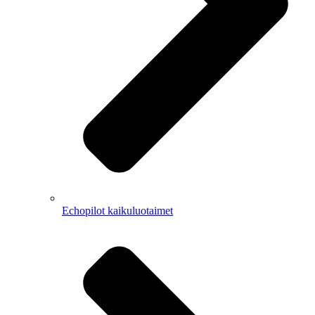
Echopilot kaikuluotaimet