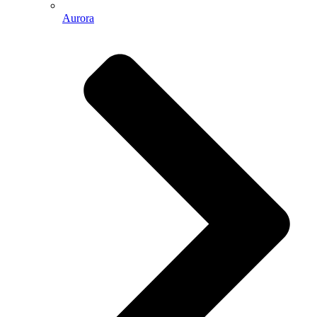
Aurora