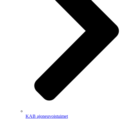
KAB ajoneuvoistuimet